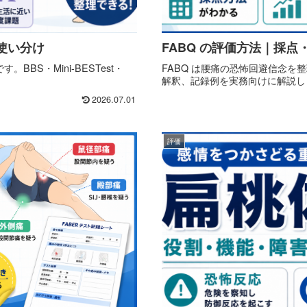
との使い分け
FABQ の評価方法｜採点
BBS・Mini-BESTest・
FABQ は腰痛の恐怖回避信念を整
解釈、記録例を実務向けに解説し
2026.07.01
評価