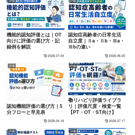
評価
評価
機能的認知評価とは｜OT
認知症高齢者の日常生活
向けに評価の選び方・記
自立度｜Ⅱa・Ⅱb・Ⅲa・
録例を解説
Ⅲbの違い
2026.07.04
2026.06.30
評価
評価
📚リハビリ評価ライブラ
認知機能評価の選び方｜5
リ｜評価尺度・検査一覧
分フローと早見表
【PT・OT・ST向け】
2026.04.18
2026.07.17
評価
評価