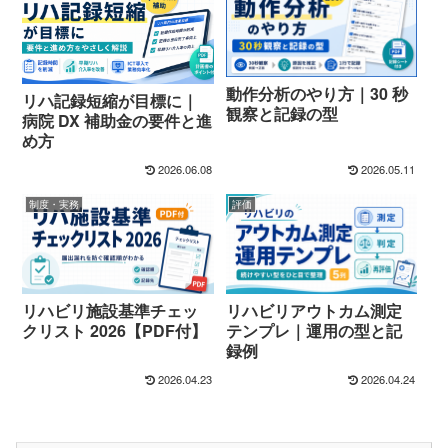
動作分析のやり方｜30 秒
リハ記録短縮が目標に｜
観察と記録の型
病院 DX 補助金の要件と進
め方
2026.06.08
2026.05.11
制度・実務
評価
リハビリ施設基準チェッ
リハビリアウトカム測定
クリスト 2026【PDF付】
テンプレ｜運用の型と記
録例
2026.04.23
2026.04.24