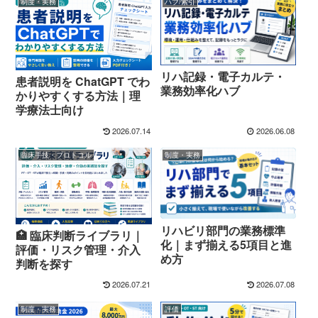
制度・実務
ハブ/索引
リハ記録・電子カルテ・
患者説明を ChatGPT でわ
業務効率化ハブ
かりやすくする方法｜理
学療法士向け
2026.07.14
2026.06.08
臨床手技・プロトコル
制度・実務
リハビリ部門の業務標準
🏥 臨床判断ライブラリ｜
化｜まず揃える5項目と進
評価・リスク管理・介入
め方
判断を探す
2026.07.21
2026.07.08
制度・実務
評価