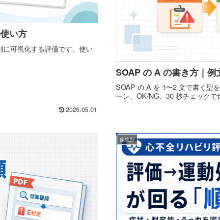
価の使い方
限を場面別に可視化する評価です。使い
SOAP の A の書き方｜
SOAP の A を 1〜2 文で書
ーン、OK/NG、30 秒チェック
2026.05.01
疾患別