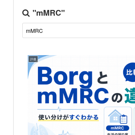
"mMRC"
評価