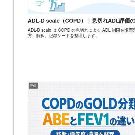
ADL-D scale（COPD）｜息切れADL評
ADL-D scale は COPD の息切れによる ADL 制
方、解釈、記録シートを整理します。
評価