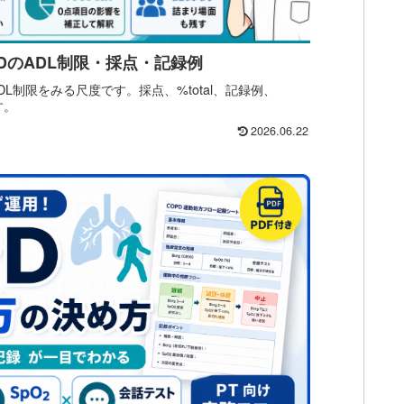
PDのADL制限・採点・記録例
DL制限をみる尺度です。採点、%total、記録例、
す。
2026.06.22