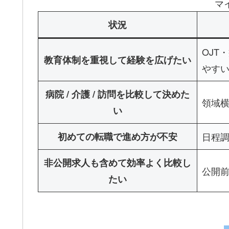
マ
状況
OJT
教育体制を重視して経験を広げたい
やす
病院 / 介護 / 訪問を比較して決めた
領域
い
初めての転職で進め方が不安
日程
非公開求人も含めて効率よく比較し
公開
たい