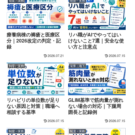
制度・実務
制度・実務
療養病棟の褥瘡と医療区
リハ職がAIでやってはい
分｜2026改定の判定・記
けないこと7選｜安全な使
録
い方と注意点
2026.07.21
2026.07.15
制度・実務
栄養・嚥下
リハビリの単位数が足り
GLIM基準で筋肉量が測れ
ない原因と対策｜職場へ
ない場合の対応｜下腿周
相談する基準
囲長と記録例
2026.07.15
2026.07.15
制度・実務
制度・実務