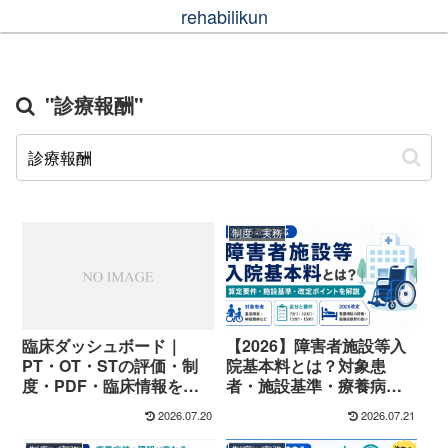
rehabilikun
"診療報酬"
制度・実務
臨床ダッシュボード｜
【2026】障害者施設等入
PT・OT・STの評価・制
院基本料とは？対象患
度・PDF・臨床情報を探
者・施設基準・療養病棟
す
との違い
2026.07.20
2026.07.21