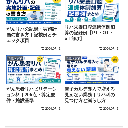
リハ栄養口腔連携体制加
がんリハの記録・実施計
算の記録例【PT・OT・
画の書き方｜記載例とチ
ST向け】
ェック項目
2026.07.13
2026.07.13
制度・実務
制度・実務
電子カルテ導入で増える
がん患者リハビリテーシ
見えない業務｜リハ科の
ョン料｜205点・算定要
見つけ方と減らし方
件・施設基準
2026.07.13
2026.07.13