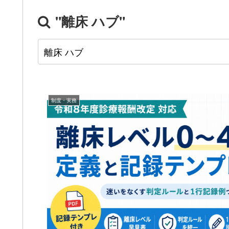
"離床 ハブ"
制度・実務