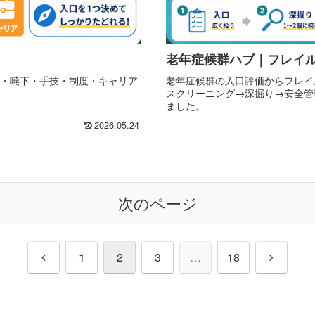
老年症候群ハブ｜フレイ
価・疾患・嚥下・手技・制度・キャリア
老年症候群の入口評価からフレイ
スクリーニング→深掘り→安全管
ました。
2026.05.24
次のページ
前
次
1
2
3
…
18
へ
へ