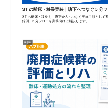
ST の離床・移乗実装｜嚥下へつなぐ 5 分
ST の離床・移乗を、嚥下介入へつなぐ実施手順として
録例、5 分フローを実務向けに解説します。
疾患別