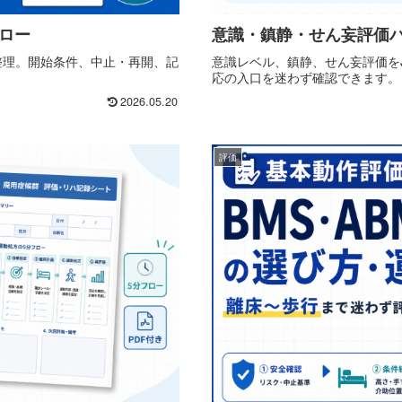
フロー
意識・鎮静・せん妄評価
整理。開始条件、中止・再開、記
意識レベル、鎮静、せん妄評価をJC
応の入口を迷わず確認できます。
2026.05.20
評価