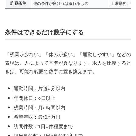
許容条件
他の条件が良ければ譲れるもの
土曜勤務、制
条件はできるだけ数字にする
「残業が少ない」「休みが多い」「通勤しやすい」などの
表現は、人によって基準が異なります。求人を比較すると
きは、可能な範囲で数字に置き換えます。
通勤時間：片道○分以内
年間休日：○日以上
残業時間：月○時間以内
希望年収：最低○万円
訪問件数：1日○件程度まで
担当単位数：1日○単位程度まで