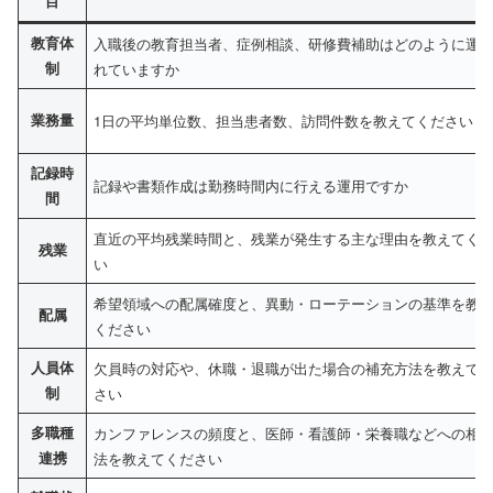
目
教育体
入職後の教育担当者、症例相談、研修費補助はどのように運
制
れていますか
業務量
1日の平均単位数、担当患者数、訪問件数を教えてください
記録時
記録や書類作成は勤務時間内に行える運用ですか
間
直近の平均残業時間と、残業が発生する主な理由を教えてく
残業
い
希望領域への配属確度と、異動・ローテーションの基準を教
配属
ください
人員体
欠員時の対応や、休職・退職が出た場合の補充方法を教えて
制
さい
多職種
カンファレンスの頻度と、医師・看護師・栄養職などへの相
連携
法を教えてください