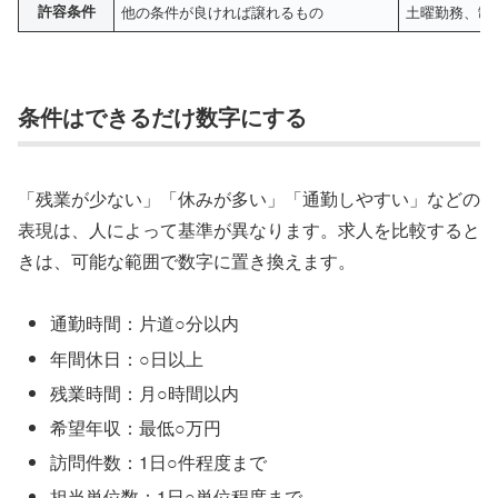
許容条件
他の条件が良ければ譲れるもの
土曜勤務、制
条件はできるだけ数字にする
「残業が少ない」「休みが多い」「通勤しやすい」などの
表現は、人によって基準が異なります。求人を比較すると
きは、可能な範囲で数字に置き換えます。
通勤時間：片道○分以内
年間休日：○日以上
残業時間：月○時間以内
希望年収：最低○万円
訪問件数：1日○件程度まで
担当単位数：1日○単位程度まで