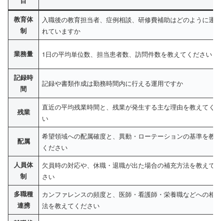
目
教育体
入職後の教育担当者、症例相談、研修費補助はどのように運
制
れていますか
業務量
1日の平均単位数、担当患者数、訪問件数を教えてください
記録時
記録や書類作成は勤務時間内に行える運用ですか
間
直近の平均残業時間と、残業が発生する主な理由を教えてく
残業
い
希望領域への配属確度と、異動・ローテーションの基準を教
配属
ください
人員体
欠員時の対応や、休職・退職が出た場合の補充方法を教えて
制
さい
多職種
カンファレンスの頻度と、医師・看護師・栄養職などへの相
連携
法を教えてください