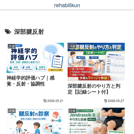
rehabilikun
深部腱反射
評価
評価
神経学的評価ハブ｜感
覚・反射・協調性
深部腱反射のやり方と判
定【記録シート付】
2026.05.21
2026.03.27
評価
評価