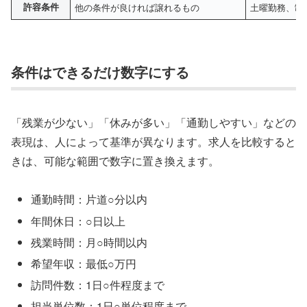
許容条件
他の条件が良ければ譲れるもの
土曜勤務、制
条件はできるだけ数字にする
「残業が少ない」「休みが多い」「通勤しやすい」などの
表現は、人によって基準が異なります。求人を比較すると
きは、可能な範囲で数字に置き換えます。
通勤時間：片道○分以内
年間休日：○日以上
残業時間：月○時間以内
希望年収：最低○万円
訪問件数：1日○件程度まで
担当単位数：1日○単位程度まで