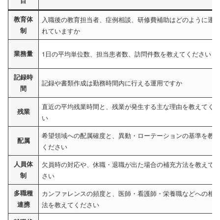
目
教育体
入職後の教育担当者、症例相談、研修費補助はどのように運
制
れていますか
業務量
1日の平均単位数、担当患者数、訪問件数を教えてください
記録時
記録や書類作成は勤務時間内に行える運用ですか
間
直近の平均残業時間と、残業が発生する主な理由を教えてく
残業
い
希望領域への配属確度と、異動・ローテーションの基準を教
配属
ください
人員体
欠員時の対応や、休職・退職が出た場合の補充方法を教えて
制
さい
多職種
カンファレンスの頻度と、医師・看護師・栄養職などへの相
連携
法を教えてください