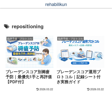
rehabilikun
repositioning
臨床手技・プロトコル
臨床手技・プロトコル
ブレーデンスコア別褥瘡
ブレーデンスコア運用プ
予防｜最優先1手と再評価
ロトコル｜記録シート付
【PDF付】
き実務ガイド
2026.03.22
2026.03.22