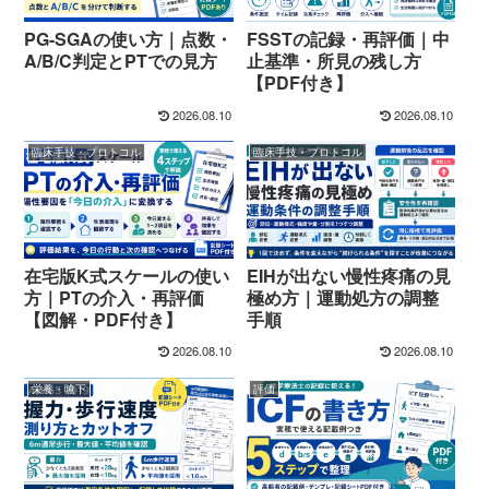
PG-SGAの使い方｜点数・
FSSTの記録・再評価｜中
A/B/C判定とPTでの見方
止基準・所見の残し方
【PDF付き】
2026.08.10
2026.08.10
臨床手技・プロトコル
臨床手技・プロトコル
在宅版K式スケールの使い
EIHが出ない慢性疼痛の見
方｜PTの介入・再評価
極め方｜運動処方の調整
【図解・PDF付き】
手順
2026.08.10
2026.08.10
栄養・嚥下
評価