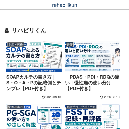
rehabilikun
リハビリくん
制度・実務
評価
SOAPカルテの書き方｜
PDAS・PDI・RDQの違
S・O・A・Pの記載例とテ
い｜慢性痛の使い分け
ンプレ【PDF付き】
【PDF付き】
2026.08.10
2026.08.10
栄養・嚥下
臨床手技・プロトコル