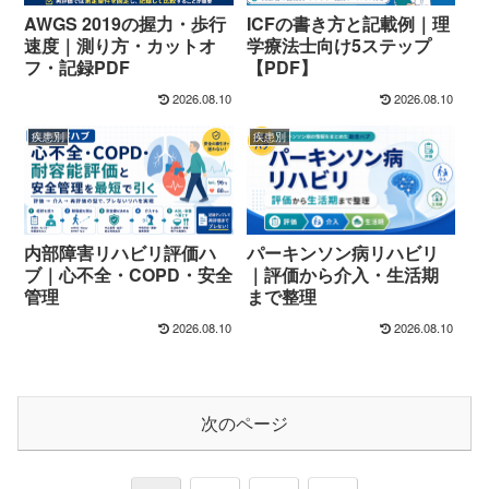
AWGS 2019の握力・歩行
ICFの書き方と記載例｜理
速度｜測り方・カットオ
学療法士向け5ステップ
フ・記録PDF
【PDF】
2026.08.10
2026.08.10
疾患別
疾患別
内部障害リハビリ評価ハ
パーキンソン病リハビリ
ブ｜心不全・COPD・安全
｜評価から介入・生活期
管理
まで整理
2026.08.10
2026.08.10
次のページ