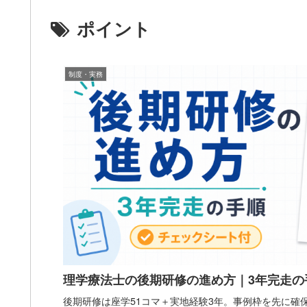
ポイント
制度・実務
理学療法士の後期研修の進め方｜3年完走の
後期研修は座学51コマ＋実地経験3年。事例枠を先に確保