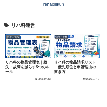
rehabilikun
リハ科運営
制度・実務
制度・実務
リハ科の物品管理表｜紛
リハ科の物品請求リスト
失・故障を減らす5つのル
｜優先順位と申請理由の
ール
書き方
2026.07.13
2026.07.12