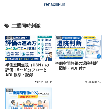
rehabilikun
二重同時刺激
評価
評価
半側空間無視の退院判断
半側空間無視（USN）の
｜図解・PDF付き
評価｜5〜10分フローと
ADL観察・記録
2026.08.02
2026.04.15
評価