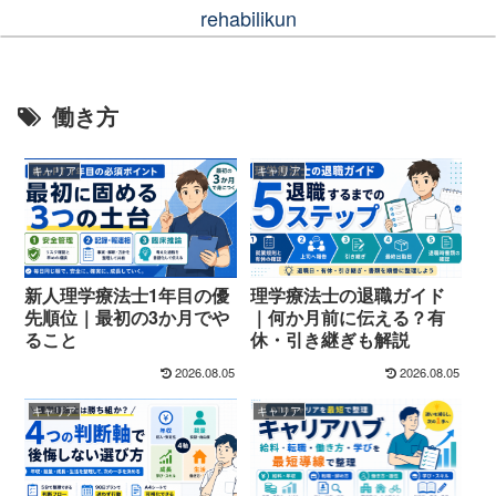
rehabilikun
働き方
キャリア
キャリア
新人理学療法士1年目の優
理学療法士の退職ガイド
先順位｜最初の3か月でや
｜何か月前に伝える？有
ること
休・引き継ぎも解説
2026.08.05
2026.08.05
キャリア
キャリア