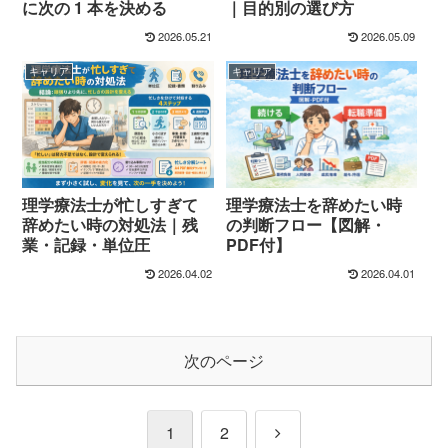
に次の 1 本を決める
｜目的別の選び方
2026.05.21
2026.05.09
キャリア
キャリア
理学療法士が忙しすぎて
理学療法士を辞めたい時
辞めたい時の対処法｜残
の判断フロー【図解・
業・記録・単位圧
PDF付】
2026.04.02
2026.04.01
次のページ
次
1
2