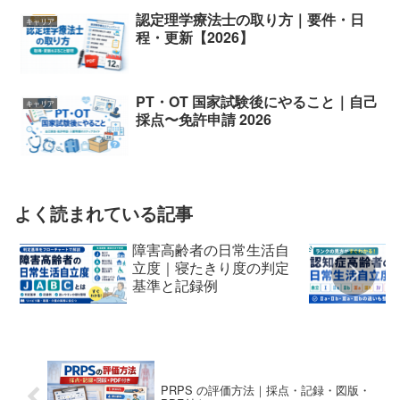
認定理学療法士の取り方｜要件・日
キャリア
程・更新【2026】
PT・OT 国家試験後にやること｜自己
キャリア
採点〜免許申請 2026
よく読まれている記事
障害高齢者の日常生活自
立度｜寝たきり度の判定
基準と記録例
PRPS の評価方法｜採点・記録・図版・