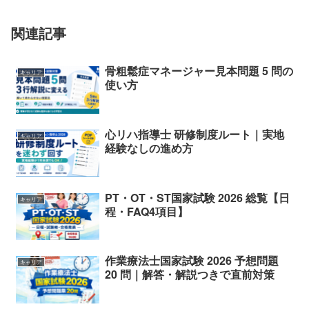
関連記事
骨粗鬆症マネージャー見本問題 5 問の
キャリア
使い方
心リハ指導士 研修制度ルート｜実地
キャリア
経験なしの進め方
PT・OT・ST国家試験 2026 総覧【日
キャリア
程・FAQ4項目】
作業療法士国家試験 2026 予想問題
キャリア
20 問｜解答・解説つきで直前対策