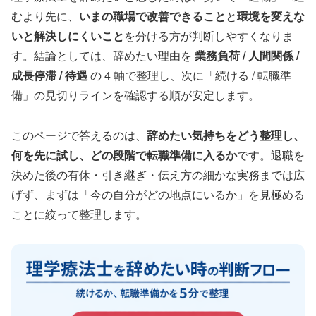
むより先に、
いまの職場で改善できること
と
環境を変えな
いと解決しにくいこと
を分ける方が判断しやすくなりま
す。結論としては、辞めたい理由を
業務負荷 / 人間関係 /
成長停滞 / 待遇
の 4 軸で整理し、次に「続ける / 転職準
備」の見切りラインを確認する順が安定します。
このページで答えるのは、
辞めたい気持ちをどう整理し、
何を先に試し、どの段階で転職準備に入るか
です。退職を
決めた後の有休・引き継ぎ・伝え方の細かな実務までは広
げず、まずは「今の自分がどの地点にいるか」を見極める
ことに絞って整理します。