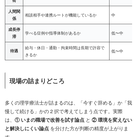
荷
人間関
相談相手や連携ルートが機能しているか
中
係
成長停
学べる症例や指導体制があるか
低〜中
滞
給与・休日・通勤・拘束時間は長期で許容で
待遇
低〜中
きるか
現場の詰まりどころ
多くの理学療法士が詰まるのは、「今すぐ辞める」か「我
慢して続ける」かの 2 択で考えてしまう点です。実際
は、
① いまの職場で改善を試す論点
と
② 環境を変えない
と解決しにくい論点
を分けた方が判断の精度が上がりま
す。