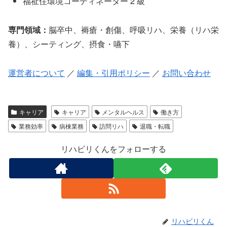
福祉住環境コーディネーター 2 級
専門領域：
脳卒中、褥瘡・創傷、呼吸リハ、栄養（リハ栄
養）、シーティング、摂食・嚥下
運営者について
／
編集・引用ポリシー
／
お問い合わせ
キャリア
キャリア
メンタルヘルス
働き方
業務効率
病棟業務
訪問リハ
退職・転職
リハビリくんをフォローする
リハビリくん