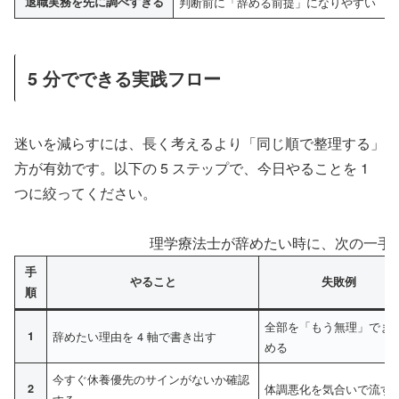
退職実務を先に調べすぎる
判断前に「辞める前提」になりやすい
5 分でできる実践フロー
迷いを減らすには、長く考えるより「同じ順で整理する」
方が有効です。以下の 5 ステップで、今日やることを 1
つに絞ってください。
理学療法士が辞めたい時に、次の一手を
手
やること
失敗例
順
全部を「もう無理」でま
1
辞めたい理由を 4 軸で書き出す
める
今すぐ休養優先のサインがないか確認
2
体調悪化を気合いで流す