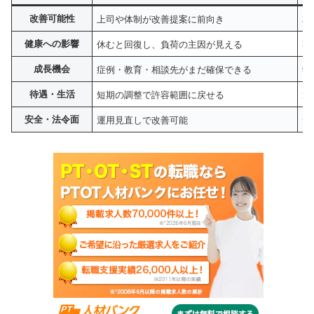
改善可能性
上司や体制が改善提案に前向き
相
健康への影響
休むと回復し、負荷の主因が見える
不
成長機会
症例・教育・相談先がまだ確保できる
学
待遇・生活
短期の調整で許容範囲に戻せる
通
安全・法令面
運用見直しで改善可能
安