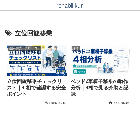
rehabilikun
立位回旋移乗
臨床手技・プロトコル
評価
立位回旋移乗チェックリ
ベッド⇄車椅子移乗の動作
スト｜4 相で確認する安全
分析｜4相で見る介助と記
ポイント
録
2026.05.18
2026.05.01