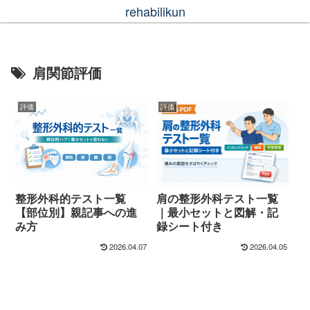
rehabilikun
肩関節評価
評価
評価
整形外科的テスト一覧
肩の整形外科テスト一覧
【部位別】親記事への進
｜最小セットと図解・記
み方
録シート付き
2026.04.07
2026.04.05