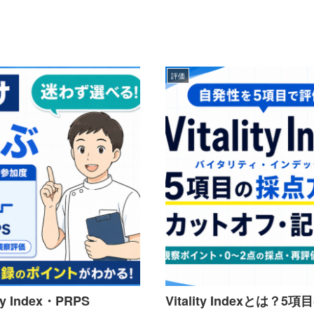
評価
Index・PRPS
Vitality Indexと