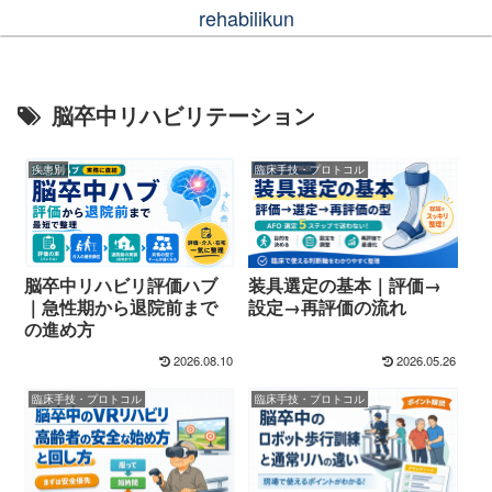
rehabilikun
脳卒中リハビリテーション
疾患別
臨床手技・プロトコル
脳卒中リハビリ評価ハブ
装具選定の基本｜評価→
｜急性期から退院前まで
設定→再評価の流れ
の進め方
2026.08.10
2026.05.26
臨床手技・プロトコル
臨床手技・プロトコル