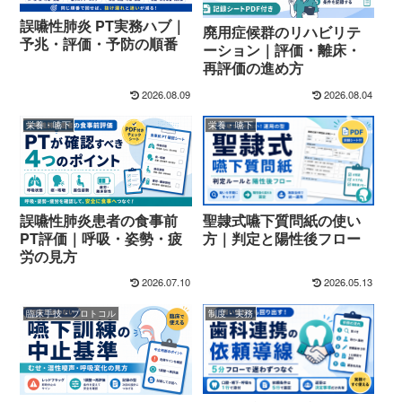
誤嚥性肺炎 PT実務ハブ｜
廃用症候群のリハビリテ
予兆・評価・予防の順番
ーション｜評価・離床・
再評価の進め方
2026.08.09
2026.08.04
栄養・嚥下
栄養・嚥下
聖隷式嚥下質問紙の使い
誤嚥性肺炎患者の食事前
方｜判定と陽性後フロー
PT評価｜呼吸・姿勢・疲
労の見方
2026.07.10
2026.05.13
臨床手技・プロトコル
制度・実務