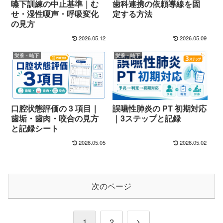
歯科連携の依頼導線を固
嚥下訓練の中止基準｜む
定する方法
せ・湿性嗄声・呼吸変化
の見方
2026.05.12
2026.05.09
栄養・嚥下
栄養・嚥下
口腔状態評価の 3 項目｜
誤嚥性肺炎の PT 初期対応
歯垢・歯肉・咬合の見方
｜3ステップと記録
と記録シート
2026.05.05
2026.05.02
次のページ
次
1
2