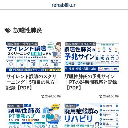
rehabilikun
誤嚥性肺炎
臨床手技・プロトコル
臨床手技・プロトコル
サイレント誤嚥のスクリ
誤嚥性肺炎の予兆サイン
ーニング｜5項目の見方・
｜PTの24時間観察と記録
記録【PDF】
【PDF】
2026.08.09
2026.08.09
栄養・嚥下
疾患別