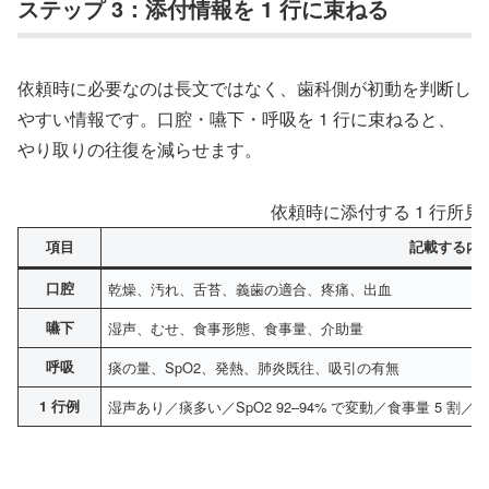
ステップ 3：添付情報を 1 行に束ねる
依頼時に必要なのは長文ではなく、歯科側が初動を判断し
やすい情報です。口腔・嚥下・呼吸を 1 行に束ねると、
やり取りの往復を減らせます。
依頼時に添付する 1 行所見
項目
記載する内
口腔
乾燥、汚れ、舌苔、義歯の適合、疼痛、出血
嚥下
湿声、むせ、食事形態、食事量、介助量
呼吸
痰の量、SpO2、発熱、肺炎既往、吸引の有無
1 行例
湿声あり／痰多い／SpO2 92–94% で変動／食事量 5 割