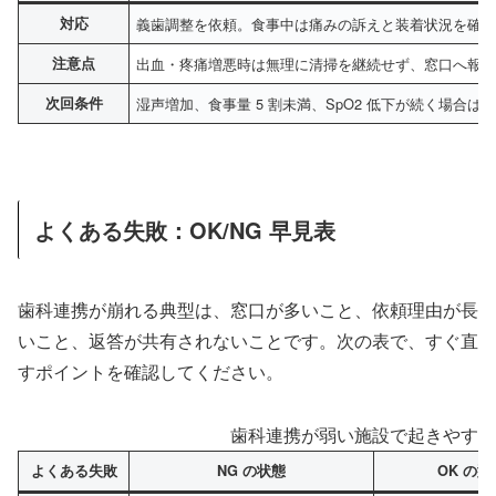
対応
義歯調整を依頼。食事中は痛みの訴えと装着状況を確
注意点
出血・疼痛増悪時は無理に清掃を継続せず、窓口へ報
次回条件
湿声増加、食事量 5 割未満、SpO2 低下が続く場合は
よくある失敗：OK/NG 早見表
歯科連携が崩れる典型は、窓口が多いこと、依頼理由が長
いこと、返答が共有されないことです。次の表で、すぐ直
すポイントを確認してください。
歯科連携が弱い施設で起きやすい
よくある失敗
NG の状態
OK の型