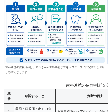
歯科連携の依頼導線は、気づきから返答共有までを 5 ステップに固定すると運用
しやすくなります。
歯科連携の依頼判断 5 分
順
確認すること
判断の目安
番
義歯・口腔痛・出血の有
1
食事量低下やケア拒否につながって