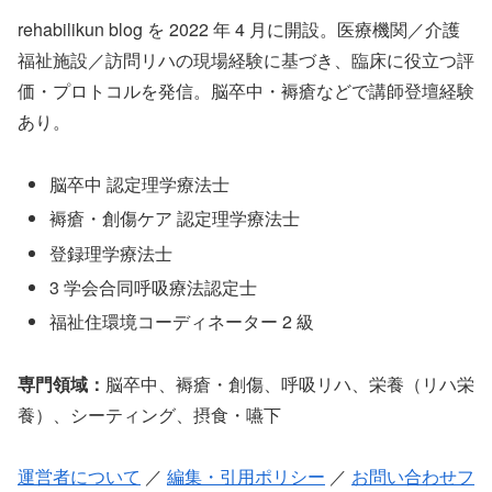
rehabilikun blog を 2022 年 4 月に開設。医療機関／介護
福祉施設／訪問リハの現場経験に基づき、臨床に役立つ評
価・プロトコルを発信。脳卒中・褥瘡などで講師登壇経験
あり。
脳卒中 認定理学療法士
褥瘡・創傷ケア 認定理学療法士
登録理学療法士
3 学会合同呼吸療法認定士
福祉住環境コーディネーター 2 級
専門領域：
脳卒中、褥瘡・創傷、呼吸リハ、栄養（リハ栄
養）、シーティング、摂食・嚥下
運営者について
／
編集・引用ポリシー
／
お問い合わせフ