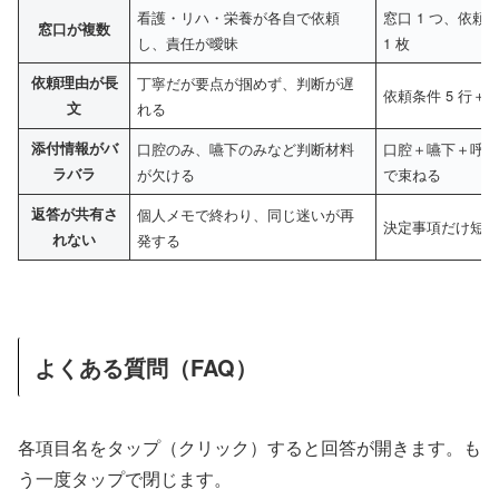
看護・リハ・栄養が各自で依頼
窓口 1 つ、依頼
窓口が複数
し、責任が曖昧
1 枚
依頼理由が長
丁寧だが要点が掴めず、判断が遅
依頼条件 5 行＋ 
文
れる
添付情報がバ
口腔のみ、嚥下のみなど判断材料
口腔＋嚥下＋呼吸を
ラバラ
が欠ける
で束ねる
返答が共有さ
個人メモで終わり、同じ迷いが再
決定事項だけ短
れない
発する
よくある質問（FAQ）
各項目名をタップ（クリック）すると回答が開きます。も
う一度タップで閉じます。