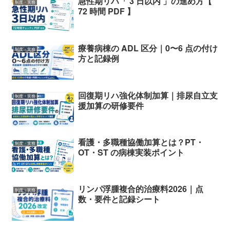
急性期リハ「 3 日以内 」の進め方【
制度・実務
72 時間 PDF 】
療養病棟の ADL 区分｜0〜6 点の付け
制度・実務
方と記録例
回復期リハ強化体制加算｜排尿自立支
制度・実務
援加算の研修要件
看護・多職種協働加算とは？PT・
制度・実務
OT・ST の病棟実装ポイント
リンパ浮腫複合的治療料2026｜点
制度・実務
数・要件と記録シート