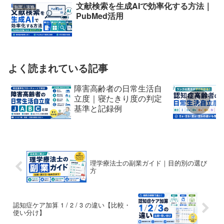
文献検索を生成AIで効率化する方法｜
制度・実務
PubMed活用
よく読まれている記事
障害高齢者の日常生活自
立度｜寝たきり度の判定
基準と記録例
理学療法士の副業ガイド｜目的別の選び
方
認知症ケア加算 1 / 2 / 3 の違い【比較・
使い分け】