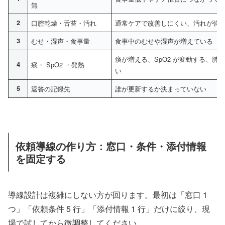
無
2
口腔乾燥・舌苔・汚れ
通常ケアで改善しにくい、汚れが強
3
むせ・湿声・食事量
食事中のむせや湿声が増えている
痰が増える、SpO2 が変動する、肺
4
痰・ SpO2 ・発熱
い
5
返答の記録先
誰が更新するか決まっていない
依頼導線の作り方：窓口・条件・添付情報
を固定する
導線設計は複雑にしない方が回ります。最初は「窓口 1
つ」「依頼条件 5 行」「添付情報 1 行」だけに絞り、現
場で試してから微調整してください。