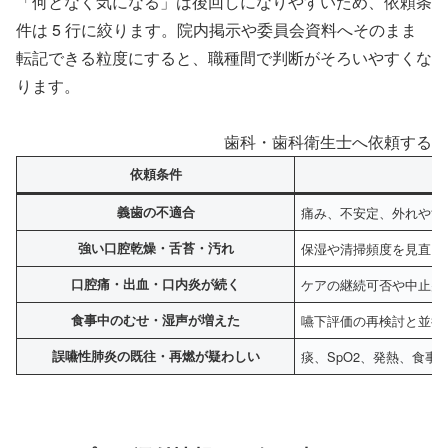
「何となく気になる」は後回しになりやすいため、依頼条
件は 5 行に絞ります。院内掲示や委員会資料へそのまま
転記できる粒度にすると、職種間で判断がそろいやすくな
ります。
歯科・歯科衛生士へ依頼する条
依頼条件
義歯の不適合
痛み、不安定、外れやす
強い口腔乾燥・舌苔・汚れ
保湿や清掃頻度を見直し
口腔痛・出血・口内炎が続く
ケアの継続可否や中止判
食事中のむせ・湿声が増えた
嚥下評価の再検討と並行
誤嚥性肺炎の既往・再燃が疑わしい
痰、SpO2、発熱、食事