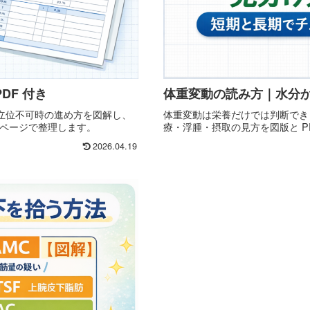
DF 付き
体重変動の読み方｜水分
立位不可時の進め方を図解し、
体重変動は栄養だけでは判断でき
1 ページで整理します。
療・浮腫・摂取の見方を図版と P
2026.04.19