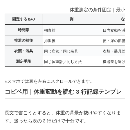
体重測定の条件固定｜最小 4
固定するもの
例
なぜ
時間帯
朝食前
日内変動を減ら
排泄の前後
排泄後
便・尿の影響を
衣類・装具
同じ病衣／同じ装具
衣類・装具差を
測定手段
同じ体重計／同じ方法
機器差を避ける
※スマホでは表を左右にスクロールできます。
コピペ用｜体重変動を読む 3 行記録テンプレ
長文で書こうとすると、体重の背景が抜けやすくなりま
す。迷ったら次の 3 行だけで十分です。