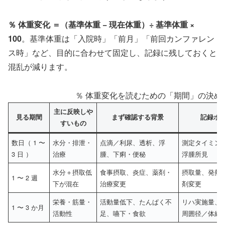
％ 体重変化 ＝（基準体重 − 現在体重）÷ 基準体重 ×
100
。基準体重は「入院時」「前月」「前回カンファレン
ス時」など、目的に合わせて固定し、記録に残しておくと
混乱が減ります。
％ 体重変化を読むための「期間」の決め
主に反映しや
見る期間
まず確認する背景
記録ポ
すいもの
数日（ 1 〜
水分・排泄・
点滴／利尿、透析、浮
測定タイミン
3 日 ）
治療
腫、下痢・便秘
浮腫所見
水分＋摂取低
食事摂取、炎症、薬剤・
摂取量、発熱・
1 〜 2 週
下が混在
治療変更
剤変更
栄養・筋量・
活動量低下、たんぱく不
リハ実施量、
1 〜 3 か月
活動性
足、嚥下・食欲
周囲径／体組