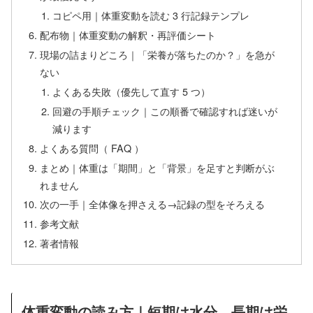
コピペ用｜体重変動を読む 3 行記録テンプレ
配布物｜体重変動の解釈・再評価シート
現場の詰まりどころ｜「栄養が落ちたのか？」を急が
ない
よくある失敗（優先して直す 5 つ）
回避の手順チェック｜この順番で確認すれば迷いが
減ります
よくある質問（ FAQ ）
まとめ｜体重は「期間」と「背景」を足すと判断がぶ
れません
次の一手｜全体像を押さえる→記録の型をそろえる
参考文献
著者情報
体重変動の読み方｜短期は水分、長期は栄