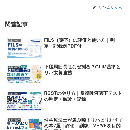
リハビリくん
関連記事
FILS（嚥下）の評価と使い方｜判
栄養・嚥下
定・記録例PDF付
下腿周囲長はなぜ測る？GLIM基準と
栄養・嚥下
リハ栄養連携
RSSTのやり方｜反復唾液嚥下テスト
栄養・嚥下
の判定・触診・記録
理学療法士が選ぶ嚥下リハビリおすす
栄養・嚥下
め本7選｜評価・訓練・VE/VFを目的