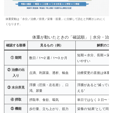
体重変動は「水分／治療／排泄／栄養・筋量」に分解して読むと判断がぶれにく
くなります。
体重が動いたときの「確認順」｜水分・治療
確認する順番
見るもの（例）
解釈のコ
短期＝水分、長期＝栄
① 期間
数日 / 1〜2 週 / 1〜3 か月
いやすい
② 治療の出
点滴、利尿薬、透析、輸血
治療変更の直後は体重が
入り
浮腫（圧痕・左右差）、口
浮腫があると“減ってい
③ 水分所見
渇、尿量
える”
④ 摂取
摂取率、食欲、嘔気
単日ではなく 3 日〜 1
⑤ 機能
歩行量、立ち上がり、筋力
栄養の“結果”として同