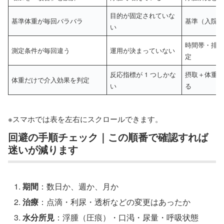
目的が固定されていな
基準体重が毎回バラバラ
基準（入院時
い
時間帯・排泄
測定条件が毎回違う
運用が決まっていない
定
反応指標が 1 つしかな
摂取＋体重推
体重だけで介入効果を判定
い
る
※スマホでは表を左右にスクロールできます。
回避の手順チェック｜この順番で確認すれば
迷いが減ります
期間
：数日か、週か、月か
治療
：点滴・利尿・透析などの変更はあったか
水分所見
：浮腫（圧痕）・口渇・尿量・呼吸状態