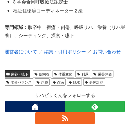
3 学会合同呼吸療法認定士
福祉住環境コーディネーター 2 級
専門領域：
脳卒中、褥瘡・創傷、呼吸リハ、栄養（リハ栄
養）、シーティング、摂食・嚥下
運営者について
／
編集・引用ポリシー
／
お問い合わせ
栄養・嚥下
低栄養
体重変化
利尿
栄養評価
水分バランス
浮腫
点滴
脱水
身体計測
リハビリくんをフォローする