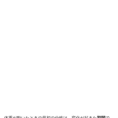
体重が動いたときの最初の分岐は、変化が起きた
期間
で