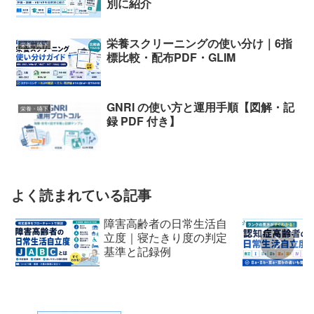
別に紹介
栄養スクリーニングの使い分け｜6指
栄養・嚥下
標比較・配布PDF・GLIM
GNRI の使い方と運用手順【図解・記
栄養・嚥下
録 PDF 付き】
よく読まれている記事
障害高齢者の日常生活自
立度｜寝たきり度の判定
基準と記録例