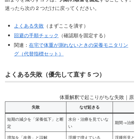
迷ったら次の 2 つだけに戻ってください。
よくある失敗
（まずここを潰す）
回避の手順チェック
（確認順を固定する）
関連：
在宅で体重が測れないときの栄養モニタリン
グ（代替指標セット）
よくある失敗（優先して直す 5 つ）
体重解釈で起こりがちな失敗｜原因
失敗
なぜ起きる
短期の減少を「栄養低下」と断
水分・治療を見ていな
期間→治療
定
い
増加を「改善」と誤解
浮腫で増えている
浮腫所見と