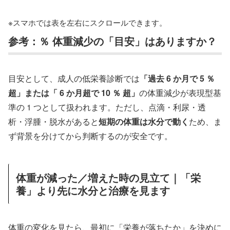
※スマホでは表を左右にスクロールできます。
参考：％ 体重減少の「目安」はありますか？
目安として、成人の低栄養診断では
「過去 6 か月で 5 ％
超」または「 6 か月超で 10 ％ 超」
の体重減少が表現型基
準の 1 つとして扱われます。ただし、点滴・利尿・透
析・浮腫・脱水があると
短期の体重は水分で動く
ため、ま
ず背景を分けてから判断するのが安全です。
体重が減った／増えた時の見立て｜「栄
養」より先に水分と治療を見ます
体重の変化を見たら、最初に「栄養が落ちたか」を決めに