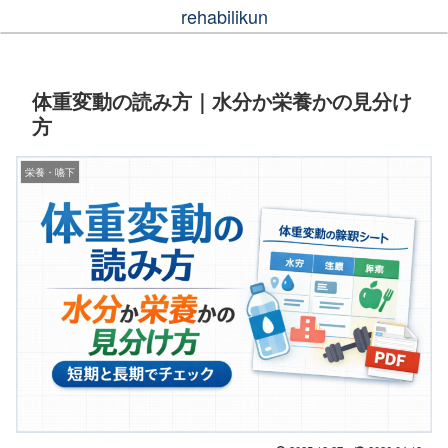
rehabilikun
体重変動の読み方｜水分か栄養かの見分け
方
栄養・嚥下