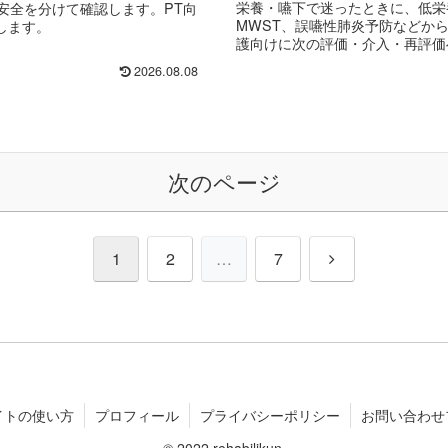
栄養・嚥下で迷ったときに、低栄養
安全を分けて確認します。PT向
MWST、誤嚥性肺炎予防などから
します。
護向けに次の評価・介入・再評価
2026.08.08
次のページ
次
1
2
…
7
へ
イトの使い方
プロフィール
プライバシーポリシー
お問い合わせ