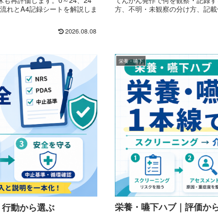
る流れとA4記録シートを解説しま
方、不明・未観察の分け方、記載例、
2026.08.08
栄養・嚥下
栄養・嚥下ハブ｜評価か
・行動から選ぶ