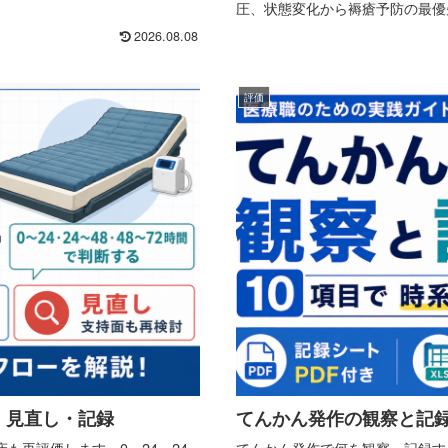
圧、状態変化から褥瘡予防の最優先
2026.08.08
評価
・見直し・記録
てんかん発作の観察と記録
も再評価します。0～24、24
てんかん発作で何を観察・記録す