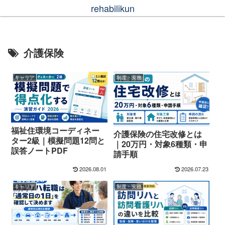
rehabilikun
介護保険
キャリア
制度・実務
福祉住環境コーディネー
介護保険の住宅改修とは
ター2級｜模擬問題12問と
｜20万円・対象6種類・申
誤答ノートPDF
請手順
2026.08.01
2026.07.23
キャリア
制度・実務