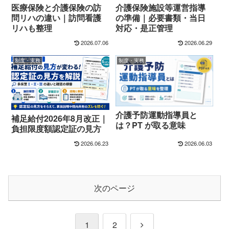
医療保険と介護保険の訪
介護保険施設等運営指導
問リハの違い｜訪問看護
の準備｜必要書類・当日
リハも整理
対応・是正管理
2026.07.06
2026.06.29
制度・実務
制度・実務
介護予防運動指導員と
補足給付2026年8月改正｜
は？PT が取る意味
負担限度額認定証の見方
2026.06.23
2026.06.03
次のページ
次
1
2