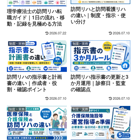
訪問リハと訪問看護リハ
理学療法士の訪問リハ転
の違い｜制度・指示・使
職ガイド｜1日の流れ・移
い分け
動・記録を見極める方法
2026.07.22
2026.07.10
制度・実務
制度・実務
訪問リハ指示書の更新と3
訪問リハの指示書と計画
か月運用｜診察日・監査
書の違い｜作成者・役
の確認点
割・確認ポイント
2026.07.10
2026.07.10
制度・実務
制度・実務