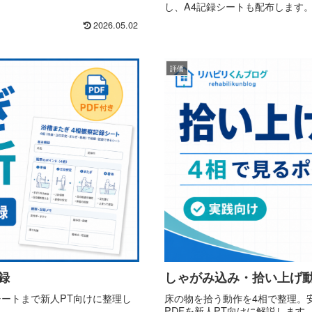
し、A4記録シートも配布します
2026.05.02
評価
録
しゃがみ込み・拾い上げ動
ートまで新人PT向けに整理し
床の物を拾う動作を4相で整理。
PDFを新人PT向けに解説します