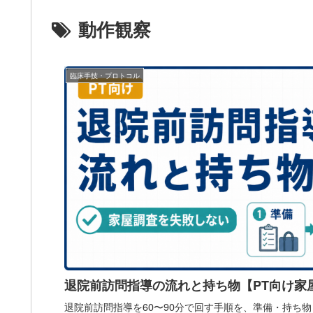
動作観察
臨床手技・プロトコル
退院前訪問指導の流れと持ち物【PT向け家
退院前訪問指導を60〜90分で回す手順を、準備・持ち