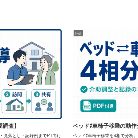
評価
屋調査】
ベッド⇄車椅子移乗の動作
物・見落とし・記録例までPT向け
ベッド⇄車椅子移乗を4相で分析。