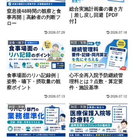
総合実施計画書の書き方
窒息後48時間の観察と食
｜差し戻し回避【PDF
事再開｜高齢者の判断フ
付】
ロー
2026.07.29
2026.07.18
栄養・嚥下
制度・実務
食事場面のリハ記録例｜
心不全再入院予防継続管
姿勢・嚥下・摂取量の観
理料とは？点数・算定要
察ポイント
件・施設基準
2026.07.13
2026.07.12
制度・実務
制度・実務