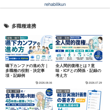
rehabilikun
多職種連携
栄養・嚥下
制度・実務
嚥下カンファの進め方｜
全人間的復権とは？意
多職種の役割・決定事
味・ICFとの関係・記録の
項・記録例
考え方
2026.08.06
2026.07.29
栄養・嚥下
制度・実務