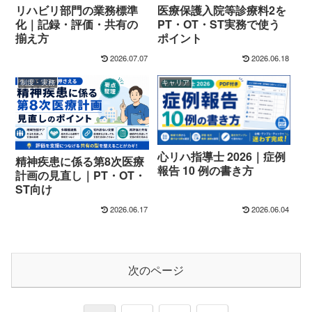
リハビリ部門の業務標準
医療保護入院等診療料2を
化｜記録・評価・共有の
PT・OT・ST実務で使う
揃え方
ポイント
2026.07.07
2026.06.18
制度・実務
キャリア
心リハ指導士 2026｜症例
精神疾患に係る第8次医療
報告 10 例の書き方
計画の見直し｜PT・OT・
ST向け
2026.06.17
2026.06.04
次のページ