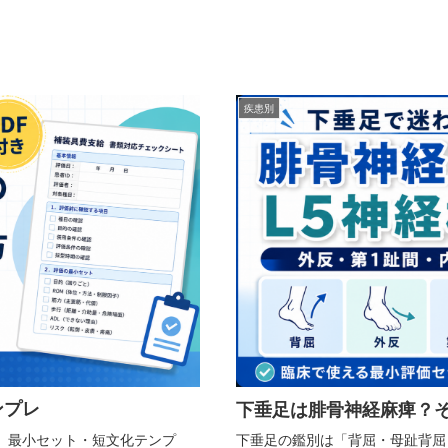
疾患別
ンプレ
下垂足は腓骨神経麻痺？そ
。最小セット・短文化テンプ
下垂足の鑑別は「背屈・母趾背屈・