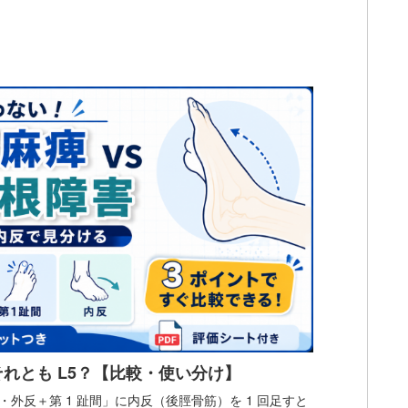
れとも L5？【比較・使い分け】
外反＋第 1 趾間」に内反（後脛骨筋）を 1 回足すと