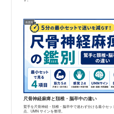
疾患別
尺骨神経麻痺と頚椎・脳卒中の違い
鷲手を尺骨神経・頚椎・脳卒中で迷わず分ける最小セットを
点、UMN サインを整理。