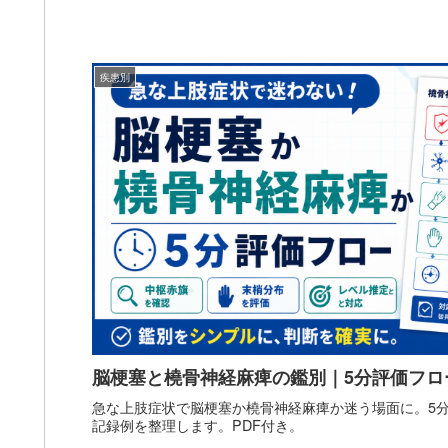
疾患別
脳梗塞と橈骨神経麻痺の鑑別｜5分評価フロー
急な上肢症状で脳梗塞か橈骨神経麻痺か迷う場面に。5分
記録例を整理します。PDF付き。