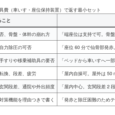
具費（車いす・座位保持装置）で返す最小セット
ること
否、骨盤・体幹の崩れ方
「端座位は支持で可。骨盤
自力除圧の可否
「座位 60 分で仙骨部発
手すりや移乗補助具の要否
「ベッドから車いすへ一部
転換、段差、疲労
「屋内自操可。屋外は 50
玄関段差、通院や外出頻度
「屋内中心。玄関段差 2
対策機能を理由つきで書く
「発赤と除圧困難のためテ