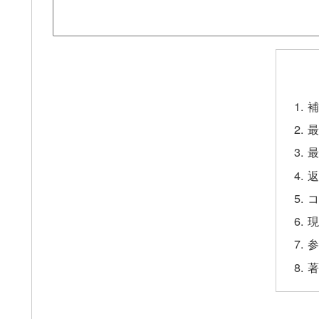
補
最
最
返
コ
現
参
著