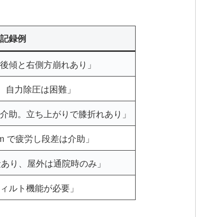
記録例
後傾と右側方崩れあり」
赤。自力除圧は困難」
介助。立ち上がりで膝折れあり」
 m で疲労し段差は介助」
 段あり、屋外は通院時のみ」
ィルト機能が必要」