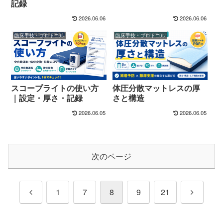
記録
2026.06.06
2026.06.06
臨床手技・プロトコル
臨床手技・プロトコル
スコープライトの使い方
体圧分散マットレスの厚
｜設定・厚さ・記録
さと構造
2026.06.05
2026.06.05
次のページ
前
次
1
7
8
9
21
へ
へ