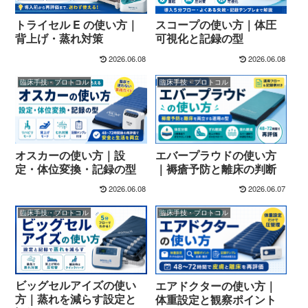
トライセル E の使い方｜
スコープの使い方｜体圧
背上げ・蒸れ対策
可視化と記録の型
2026.06.08
2026.06.08
臨床手技・プロトコル
臨床手技・プロトコル
オスカーの使い方｜設
エバープラウドの使い方
定・体位変換・記録の型
｜褥瘡予防と離床の判断
2026.06.08
2026.06.07
臨床手技・プロトコル
臨床手技・プロトコル
ビッグセルアイズの使い
エアドクターの使い方｜
方｜蒸れを減らす設定と
体重設定と観察ポイント