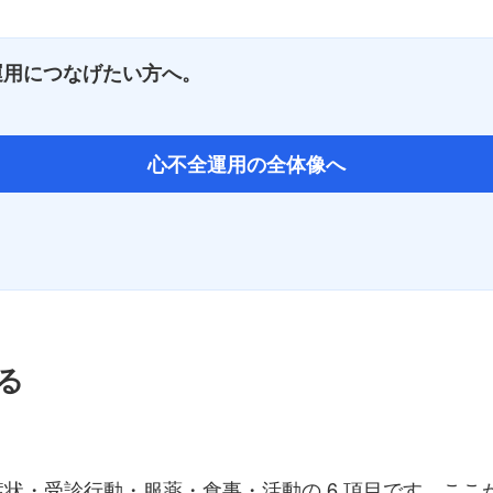
運用につなげたい方へ。
心不全運用の全体像へ
る
状・受診行動・服薬・食事・活動の 6 項目です。こ