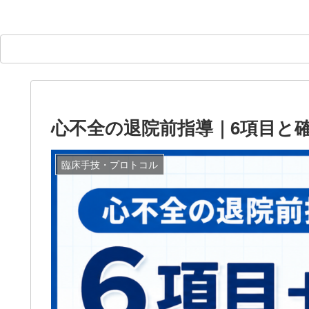
心不全の退院前指導｜6項目と
臨床手技・プロトコル