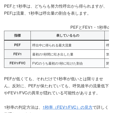
PEFと1秒率は、どちらも努力性呼出から得られますが、
PEFは流量、1秒率は呼出量の割合を表します。
PEFとFEV1・1秒率の
指標
表しているもの
PEF
呼出中に得られる最大流量
呼気
FEV1
最初の1秒間に吐き出した量
気流
FEV1/FVC
FVCのうち最初の1秒に吐けた割合
閉塞
PEFが低くても、それだけで1秒率が低いとは限りませ
ん。反対に、PEFが保たれていても、呼気後半の流量低下
やFEV1/FVCの異常が隠れている可能性があります。
1秒率の判定方法は、
1秒率（FEV1/FVC）の見方
で詳しく