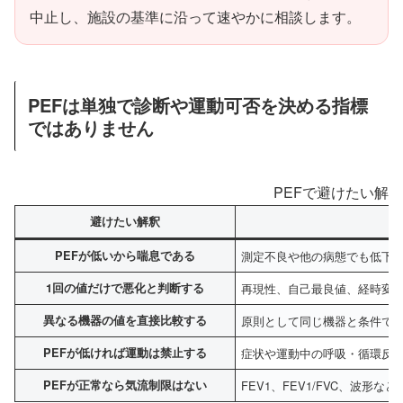
中止し、施設の基準に沿って速やかに相談します。
PEFは単独で診断や運動可否を決める指標
ではありません
PEFで避けたい解釈
避けたい解釈
PEFが低いから喘息である
測定不良や他の病態でも低下
1回の値だけで悪化と判断する
再現性、自己最良値、経時変
異なる機器の値を直接比較する
原則として同じ機器と条件で
PEFが低ければ運動は禁止する
症状や運動中の呼吸・循環反
PEFが正常なら気流制限はない
FEV1、FEV1/FVC、波形な