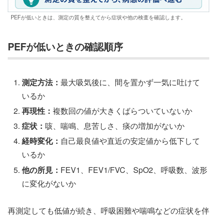
PEFが低いときは、測定の質を整えてから症状や他の検査を確認します。
PEFが低いときの確認順序
測定方法：
最大吸気後に、間を置かず一気に吐けて
いるか
再現性：
複数回の値が大きくばらついていないか
症状：
咳、喘鳴、息苦しさ、痰の増加がないか
経時変化：
自己最良値や直近の安定値から低下して
いるか
他の所見：
FEV1、FEV1/FVC、SpO2、呼吸数、波形
に変化がないか
再測定しても低値が続き、呼吸困難や喘鳴などの症状を伴