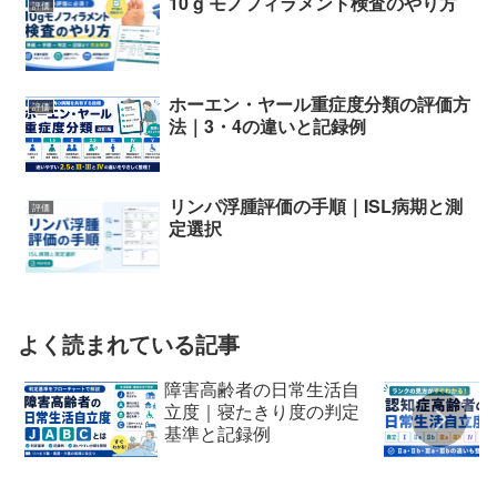
10 g モノフィラメント検査のやり方
評価
ホーエン・ヤール重症度分類の評価方
評価
法｜3・4の違いと記録例
リンパ浮腫評価の手順｜ISL病期と測
評価
定選択
よく読まれている記事
障害高齢者の日常生活自
立度｜寝たきり度の判定
基準と記録例