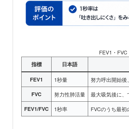
FEV1・FV
指標
日本語
FEV1
1秒量
努力呼出開始後
FVC
努力性肺活量
最大吸気後に、
FEV1/FVC
1秒率
FVCのうち最