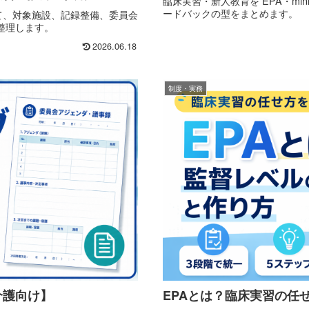
臨床実習・新人教育を EPA・mi
ードバックの型をまとめます。
いて、対象施設、記録整備、委員会
整理します。
2026.06.18
制度・実務
介護向け】
EPAとは？臨床実習の任