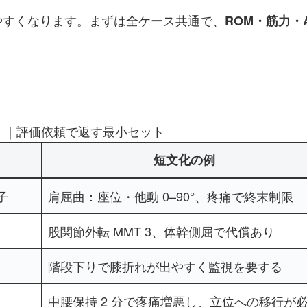
やすくなります。まずは全ケース共通で、
ROM・筋力・
 ）｜評価依頼で返す最小セット
短文化の例
子
肩屈曲：座位・他動 0–90°、疼痛で終末制限
股関節外転 MMT 3、体幹側屈で代償あり
階段下りで膝折れが出やすく監視を要する
中腰保持 2 分で疼痛増悪し、立位への移行が