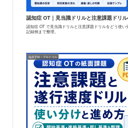
認知症 OT｜見当識ドリルと注意課題ドリ
認知症 OT で見当識ドリルと注意課題ドリルをどう使
記録例まで整理。
臨床手技・プロトコル