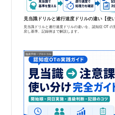
見当識ドリルと遂行速度ドリルの違い【使
見当識ドリルと遂行速度ドリルの違いを、認知症 OT 
戻し基準、記録例まで解説します。
臨床手技・プロトコル