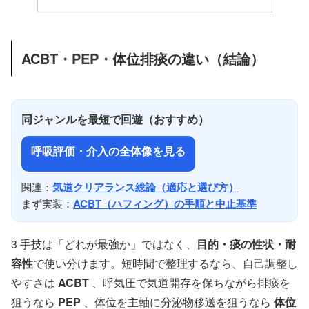
ACBT・PEP・体位排痰の違い（結論）
同ジャンルを最短で回遊（おすすめ）
呼吸評価・介入の全体像を見る
関連：
気道クリアランス総論（適応と選び方）
まず実装：
ACBT（ハフィング）の手順と中止基準
3 手技は「どれが最強か」ではなく、
目的・痰の性状・耐
容性
で使い分けます。短時間で整理するなら、自己調整し
やすさは
ACBT
、呼気圧で気道開存を保ちながら排痰を
狙うなら
PEP
、体位を主軸に分泌物移送を狙うなら
体位