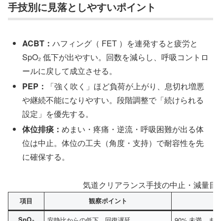
手技別に見落としやすいポイント
ACBT：
ハフィング（ FET ）を連発すると疲労と
SpO₂ 低下が出やすい。回数を減らし、呼吸コントロ
ールに戻して成立させる。
PEP：
「強く吹く」ほど負荷が上がり、息切れ増悪
や継続不能になりやすい。段階調整で「続けられる
設定」を優先する。
体位排痰：
めまい・疼痛・逆流・呼吸困難が出る体
位は中止。体位の工夫（角度・支持）で耐容性を先
に確保する。
気道クリアランス手技の中止・減量目
項目
観察ポイント
SpO₂
安静比からの低下、回復遅延
90% 未満、ま