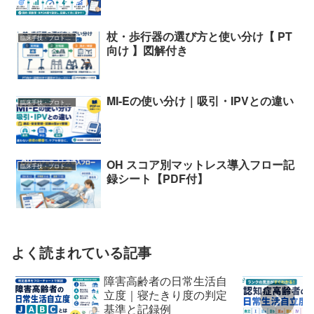
杖・歩行器の選び方と使い分け【 PT
臨床手技・プロトコル
向け 】図解付き
MI-Eの使い分け｜吸引・IPVとの違い
臨床手技・プロトコル
OH スコア別マットレス導入フロー記
臨床手技・プロトコル
録シート【PDF付】
よく読まれている記事
障害高齢者の日常生活自
立度｜寝たきり度の判定
基準と記録例