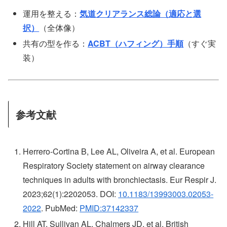
運用を整える：
気道クリアランス総論（適応と選
択）
（全体像）
共有の型を作る：
ACBT（ハフィング）手順
（すぐ実
装）
参考文献
Herrero-Cortina B, Lee AL, Oliveira A, et al. European
Respiratory Society statement on airway clearance
techniques in adults with bronchiectasis. Eur Respir J.
2023;62(1):2202053. DOI:
10.1183/13993003.02053-
2022
. PubMed:
PMID:37142337
Hill AT, Sullivan AL, Chalmers JD, et al. British