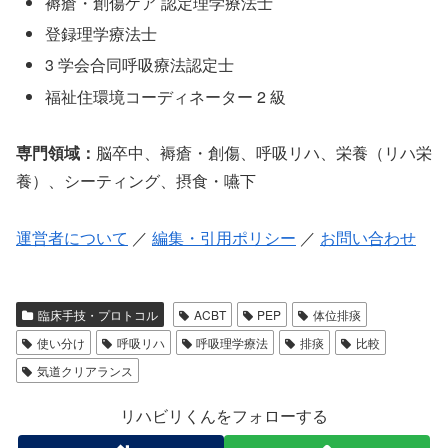
褥瘡・創傷ケア 認定理学療法士
登録理学療法士
3 学会合同呼吸療法認定士
福祉住環境コーディネーター 2 級
専門領域：
脳卒中、褥瘡・創傷、呼吸リハ、栄養（リハ栄
養）、シーティング、摂食・嚥下
運営者について
／
編集・引用ポリシー
／
お問い合わせ
臨床手技・プロトコル
ACBT
PEP
体位排痰
使い分け
呼吸リハ
呼吸理学療法
排痰
比較
気道クリアランス
リハビリくんをフォローする