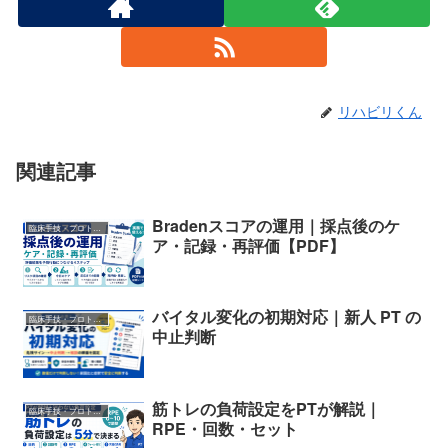
リハビリくん
関連記事
Bradenスコアの運用｜採点後のケ
臨床手技・プロトコル
ア・記録・再評価【PDF】
バイタル変化の初期対応｜新人 PT の
臨床手技・プロトコル
中止判断
筋トレの負荷設定をPTが解説｜
臨床手技・プロトコル
RPE・回数・セット