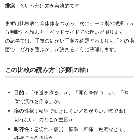
排痰
、という分け方が実務的です。
まずは比較表で全体像をつかみ、次にケース別の選択（ 5
分判断）へ進むと、ベッドサイドでの迷いが減ります。こ
の記事では、手技の細かい手順を網羅するよりも「どの場
面で、どれを選ぶか」が決まるように整理します。
この比較の読み方（判断の軸）
目的：
「移送を作る」か、「開存を保つ」か、「体
位で流れを作る」か。
痰の性状：
粘稠で動きにくい／量が多い／咳で出し
切れない、のどこが主因か。
耐容性：
息切れ・疲労・循環・疼痛・逆流などで、
継続できる強度か。