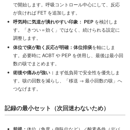
で開始します。呼吸コントロール中心にして、反応
が良ければ FET を追加します。
呼気時に気道が潰れやすい印象：
PEP
を検討しま
す。「きつい＝効く」ではなく、続けられる設定に
調整します。
体位で痰が動く反応が明確：
体位排痰
を軸にしま
す。必要時に ACBT や PEP を併用し、最後は最小回
数の咳でまとめます。
術後や痛みが強い：
まず低負荷で安全性を優先しま
す。咳の回数を減らし、「移送 → 最小回数の咳」へ
つなげます。
記録の最小セット（次回迷わないため）
前提：
体位（角度・側臥位など）／酸素条件（デバ