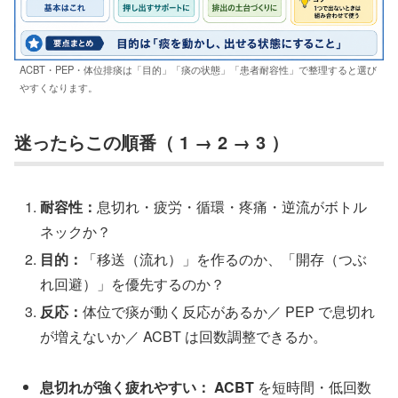
ACBT・PEP・体位排痰は「目的」「痰の状態」「患者耐容性」で整理すると選び
やすくなります。
迷ったらこの順番（ 1 → 2 → 3 ）
耐容性：
息切れ・疲労・循環・疼痛・逆流がボトル
ネックか？
目的：
「移送（流れ）」を作るのか、「開存（つぶ
れ回避）」を優先するのか？
反応：
体位で痰が動く反応があるか／ PEP で息切れ
が増えないか／ ACBT は回数調整できるか。
息切れが強く疲れやすい：
ACBT
を短時間・低回数