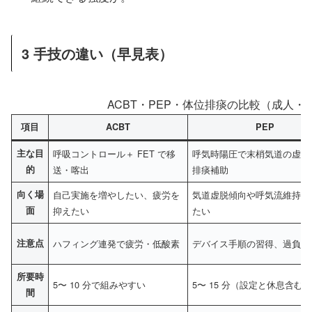
3 手技の違い（早見表）
ACBT・PEP・体位排痰の比較（成人
項目
ACBT
PEP
主な目
呼吸コントロール＋ FET で移
呼気時陽圧で末梢気道の虚脱
的
送・喀出
排痰補助
向く場
自己実施を増やしたい、疲労を
気道虚脱傾向や呼気流維持を
面
抑えたい
たい
注意点
ハフィング連発で疲労・低酸素
デバイス手順の習得、過負荷
所要時
5〜 10 分で組みやすい
5〜 15 分（設定と休息含む
間