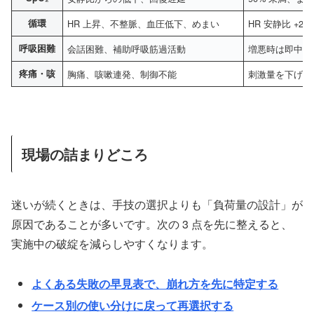
循環
HR 上昇、不整脈、血圧低下、めまい
HR 安静比 +20
呼吸困難
会話困難、補助呼吸筋過活動
増悪時は即中断
疼痛・咳
胸痛、咳嗽連発、制御不能
刺激量を下げる
現場の詰まりどころ
迷いが続くときは、手技の選択よりも「負荷量の設計」が
原因であることが多いです。次の 3 点を先に整えると、
実施中の破綻を減らしやすくなります。
よくある失敗の早見表で、崩れ方を先に特定する
ケース別の使い分けに戻って再選択する