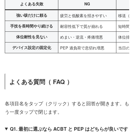
よくある失敗
NG
強い咳だけに頼る
疲労と低酸素を招きやすい
移送（ A
手技を長時間やり続ける
耐容性低下で質が崩れる
短時間で
体位耐性を見ない
めまい・逆流・疼痛増悪
体位排痰
デバイス設定の固定化
PEP 過負荷で息切れ増悪
当日の状
よくある質問（ FAQ ）
各項目名をタップ（クリック）すると回答が開きます。も
う一度タップで閉じます。
Q1. 最初に選ぶなら ACBT と PEP はどちらが良いです