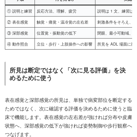
① 説明と練習
反応方法、理解、疲労
説明は 1 文、練習は 
② 表在感覚
触覚・痛覚・温冷覚の左右差
刺激条件をそろえ、
③ 深部感覚
位置覚・振動覚の低下
閉眼、最小可動域、
④ 動作照合
立位・歩行・上肢操作への影響
所見を ADL 場面に
所見は断定ではなく「次に見る評価」を決
めるために使う
表在感覚と深部感覚の所見は、単独で病変部位を断定する
ためではなく、次に確認する評価を決めるために使うと臨
床で機能します。表在感覚の左右差が強ければ分布や皮膚
状態へ、深部感覚の低下が強ければ姿勢制御や歩行観察へ
つなげます。