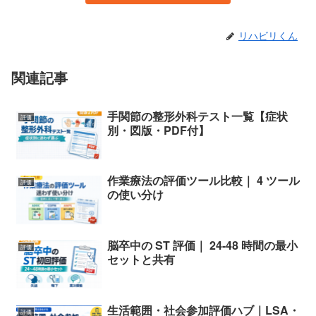
リハビリくん
関連記事
手関節の整形外科テスト一覧【症状
評価
別・図版・PDF付】
作業療法の評価ツール比較｜ 4 ツール
評価
の使い分け
脳卒中の ST 評価｜ 24-48 時間の最小
評価
セットと共有
生活範囲・社会参加評価ハブ｜LSA・
評価