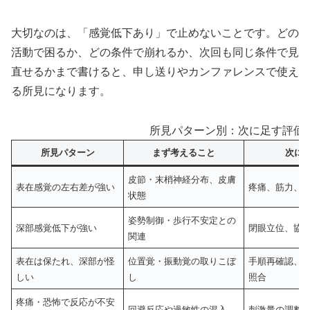
大切なのは、「感覚低下あり」で止めないことです。どの
活動で困るか、どの条件で崩れるか、次回も同じ条件で見
直せるかまで書けると、申し送りやカンファレンスで使え
る所見になります。
所見パターン別：次に足す評価
所見パターン
まず考えること
次に
皮節・末梢神経分布、皮膚
表在感覚の左右差が強い
疼痛、筋力、
状態
姿勢制御・歩行不安定との
深部感覚低下が強い
閉眼立位、協
関連
表在は保たれ、深部が怪
位置覚・振動覚の取りこぼ
手順再確認、
しい
し
照合
疼痛・恐怖で反応が不安
回避反応や過敏性の混入
刺激量の調整