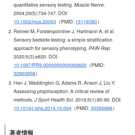
quantitative sensory testing.
Muscle Nerve
.
2004;29(5):734-747. DOI:
10.1002/mus.20053
（PMID:
15116380
）
Reimer M, Forstenpointner J, Hartmann A, et al.
Sensory bedside testing: a simple stratification
approach for sensory phenotyping.
PAIN Rep
.
2020;5(3):e820. DOI:
10.1097/PR9.0000000000000820
（PMID:
32903958
）
Han J, Waddington G, Adams R, Anson J, Liu Y.
Assessing proprioception: A critical review of
methods.
J Sport Health Sci
. 2016;5(1):80-90. DOI:
10.1016/j.jshs.2014.10.004
（PMID:
30356896
）
著者情報