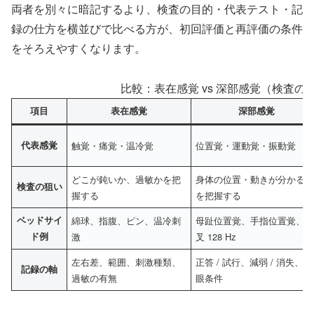
両者を別々に暗記するより、検査の目的・代表テスト・記
録の仕方を横並びで比べる方が、初回評価と再評価の条件
をそろえやすくなります。
比較：表在感覚 vs 深部感覚（検査
項目
表在感覚
深部感覚
代表感覚
触覚・痛覚・温冷覚
位置覚・運動覚・振動覚
どこが鈍いか、過敏かを把
身体の位置・動きが分かる
検査の狙い
握する
を把握する
ベッドサイ
綿球、指腹、ピン、温冷刺
母趾位置覚、手指位置覚、
ド例
激
叉 128 Hz
左右差、範囲、刺激種類、
正答 / 試行、減弱 / 消失、閉
記録の軸
過敏の有無
眼条件