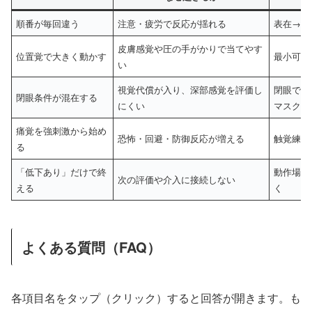
順番が毎回違う
注意・疲労で反応が揺れる
表在→深
皮膚感覚や圧の手がかりで当てやす
位置覚で大きく動かす
最小可動
い
視覚代償が入り、深部感覚を評価し
閉眼で統
閉眼条件が混在する
にくい
マスク
痛覚を強刺激から始め
恐怖・回避・防御反応が増える
触覚練習
る
「低下あり」だけで終
動作場面
次の評価や介入に接続しない
える
く
よくある質問（FAQ）
各項目名をタップ（クリック）すると回答が開きます。も