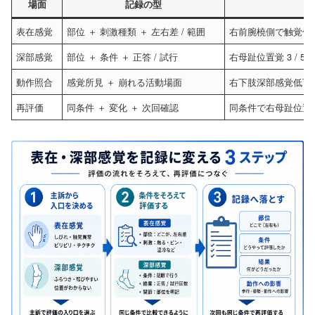
場面
記録の型
表在感覚
部位 ＋ 刺激種類 ＋ 左右差 / 範囲
右前腕橈側で触覚低
深部感覚
部位 ＋ 条件 ＋ 正答 / 試行
右母趾位置覚 3 / 5
動作照合
感覚所見 ＋ 崩れる活動場面
右下肢深部感覚低下
再評価
同条件 ＋ 変化 ＋ 次回確認
同条件で右母趾位置覚