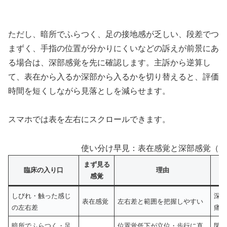
ただし、暗所でふらつく、足の接地感が乏しい、段差でつ
まずく、手指の位置が分かりにくいなどの訴えが前景にあ
る場合は、深部感覚を先に確認します。主訴から逆算し
て、表在から入るか深部から入るかを切り替えると、評価
時間を短くしながら見落としを減らせます。
スマホでは表を左右にスクロールできます。
使い分け早見：表在感覚と深部感覚（初
まず見る
臨床の入り口
理由
感覚
しびれ・触った感じ
深
表在感覚
左右差と範囲を把握しやすい
の左右差
痛
暗所でふらつく・足
位置覚低下が立位・歩行に直
閉