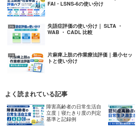
FAI・LSNS-6の使い分け
失語症評価の使い分け｜ SLTA ・
評価
WAB ・ CADL 比較
片麻痺上肢の作業療法評価｜最小セッ
評価
トと使い分け
よく読まれている記事
障害高齢者の日常生活自
立度｜寝たきり度の判定
基準と記録例