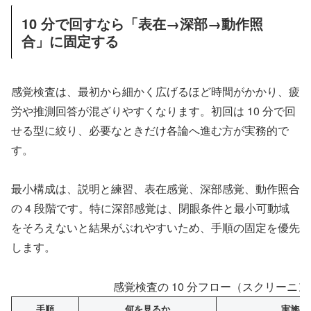
10 分で回すなら「表在→深部→動作照
合」に固定する
感覚検査は、最初から細かく広げるほど時間がかかり、疲
労や推測回答が混ざりやすくなります。初回は 10 分で回
せる型に絞り、必要なときだけ各論へ進む方が実務的で
す。
最小構成は、説明と練習、表在感覚、深部感覚、動作照合
の 4 段階です。特に深部感覚は、閉眼条件と最小可動域
をそろえないと結果がぶれやすいため、手順の固定を優先
します。
感覚検査の 10 分フロー（スクリーニ
手順
何を見るか
実施の