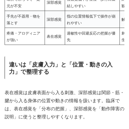
深部感覚
元が不安
結しやすい
観
手先が不器用・物を
指の位置情報低下で操作が崩
深部感覚
触
落とす
れやすい
疼痛・アロディニア
過敏性や回避反応の把握が優
刺
表在感覚
が強い
先
生
違いは「皮膚入力」と「位置・動きの入
力」で整理する
表在感覚は皮膚表面から入る刺激、深部感覚は関節・筋・
腱から入る身体の位置や動きの情報を扱います。臨床で
は、表在感覚を「分布の把握」、深部感覚を「動作障害の
説明」に使うと整理しやすくなります。