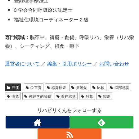
登録理学療法士
3 学会合同呼吸療法認定士
福祉住環境コーディネーター 2 級
専門領域：
脳卒中、褥瘡・創傷、呼吸リハ、栄養（リハ栄
養）、シーティング、摂食・嚥下
運営者について
／
編集・引用ポリシー
／
お問い合わせ
評価
位置覚
感覚検査
振動覚
比較
深部感覚
痛覚
神経学的診察
表在感覚
触覚
鑑別
リハビリくんをフォローする