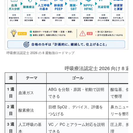
呼吸療法認定士 2026 の 8 週勉強ロードマップ
呼吸療法認定士 2026 向け 8 
週
テーマ
ゴール
ア
1 週
ABG を分類・原因・初動で説明
酸塩基、低酸
血液ガス
目
できる
で整理
2 週
目標 SpO2 、デバイス、評価を
鼻カニュー
酸素療法
目
つなげる
リーを整理
3 週
人工呼吸の基
VC ／ PC とアラーム対応を説明
圧上昇、換
目
本
できる
理