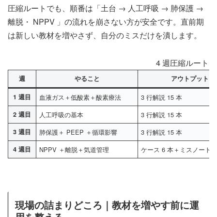
圧縮ルートでも、順番は「土台 → 人工呼吸 → 肺保護 →
離脱・ NPPV 」の流れを崩さない方が安全です。直前期
は新しい教材を増やさず、自分のミスだけを潰します。
4 週圧縮ルート
週
やること
アウトプット
1 週目
血液ガス＋低酸素＋酸素療法
3 行解説 15 本
2 週目
人工呼吸の基本
3 行解説 15 本
3 週目
肺保護＋ PEEP ＋循環影響
3 行解説 15 本
4 週目
NPPV ＋離脱＋気道管理
ケース 6 本＋ミスノート 1
現場の詰まりどころ｜教材を増やす前に運
用を整える