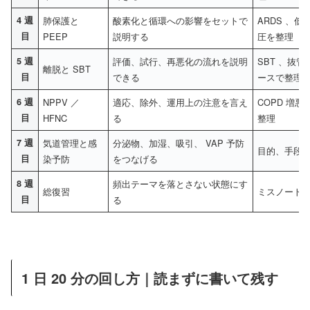
4 週
肺保護と
酸素化と循環への影響をセットで
ARDS 、低
目
PEEP
説明する
圧を整理
5 週
評価、試行、再悪化の流れを説明
SBT 、抜
離脱と SBT
目
できる
ースで整理
6 週
NPPV ／
適応、除外、運用上の注意を言え
COPD 増
目
HFNC
る
整理
7 週
気道管理と感
分泌物、加湿、吸引、 VAP 予防
目的、手段、
目
染予防
をつなげる
8 週
頻出テーマを落とさない状態にす
総復習
ミスノート 1
目
る
1 日 20 分の回し方｜読まずに書いて残す