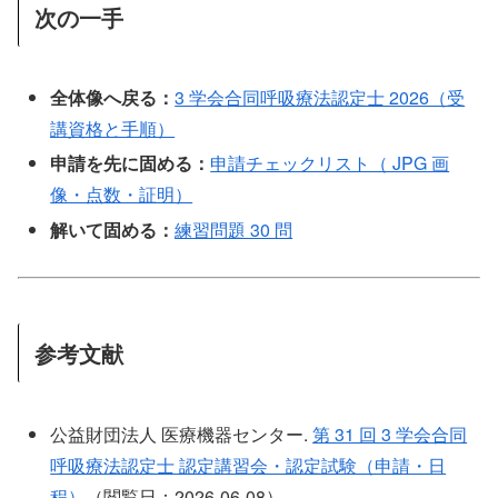
次の一手
全体像へ戻る：
3 学会合同呼吸療法認定士 2026（受
講資格と手順）
申請を先に固める：
申請チェックリスト（ JPG 画
像・点数・証明）
解いて固める：
練習問題 30 問
参考文献
公益財団法人 医療機器センター.
第 31 回 3 学会合同
呼吸療法認定士 認定講習会・認定試験（申請・日
程）
（閲覧日：2026-06-08）