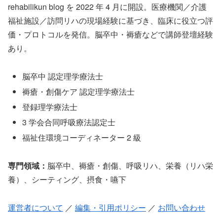
rehabilikun blog を 2022 年 4 月に開設。医療機関／介護
福祉施設／訪問リハの現場経験に基づき、臨床に役立つ評
価・プロトコルを発信。脳卒中・褥瘡などで講師登壇経験
あり。
脳卒中 認定理学療法士
褥瘡・創傷ケア 認定理学療法士
登録理学療法士
3 学会合同呼吸療法認定士
福祉住環境コーディネーター 2 級
専門領域：
脳卒中、褥瘡・創傷、呼吸リハ、栄養（リハ栄
養）、シーティング、摂食・嚥下
運営者について
／
編集・引用ポリシー
／
お問い合わせ