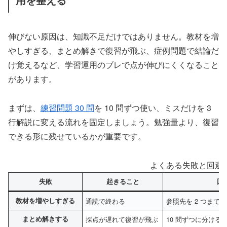
伸びない原因は、知識不足だけではありません。教材を増
やしすぎる、まとめ解きで復習が飛ぶ、症例問題で結論だ
け覚えるなど、学習運用のブレで点が伸びにくくなること
があります。
まずは、
練習問題 30 問
を 10 問ずつ使い、ミスだけを 3
行解説に変える流れを固定しましょう。勉強量より、復習
できる形に残せているかが重要です。
よくある失敗と回避
失敗
起きること
回
教材を増やしすぎる
通読で終わる
参照先を 2 つまで
まとめ解きする
採点が遅れて復習が飛ぶ
10 問ずつに分ける