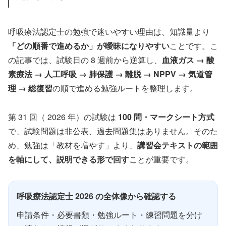
呼吸療法認定士の勉強で迷いやすい理由は、知識量より
「どの順番で進めるか」が曖昧になりやすい
ことです。こ
の記事では、試験日の 8 週前から逆算し、
血液ガス → 酸
素療法 → 人工呼吸 → 肺保護 → 離脱 → NPPV → 気道管
理 → 総復習
の順で進める勉強ルートを整理します。
第 31 回（ 2026 年）の試験は
100 問・マークシート方式
で、試験問題は非公表、過去問題集はありません。そのた
め、勉強は「教材を増やす」より、
講習会テキストの範囲
を軸にして、説明できる形で回す
ことが重要です。
呼吸療法認定士 2026 の全体像から確認する
申請条件・必要書類・勉強ルート・練習問題を分け