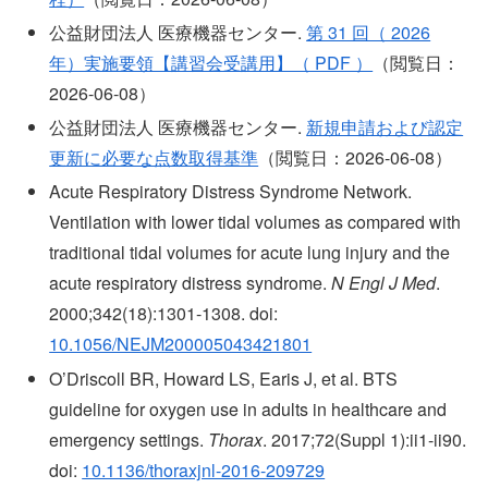
公益財団法人 医療機器センター.
第 31 回（ 2026
年）実施要領【講習会受講用】（ PDF ）
（閲覧日：
2026-06-08）
公益財団法人 医療機器センター.
新規申請および認定
更新に必要な点数取得基準
（閲覧日：2026-06-08）
Acute Respiratory Distress Syndrome Network.
Ventilation with lower tidal volumes as compared with
traditional tidal volumes for acute lung injury and the
acute respiratory distress syndrome.
N Engl J Med
.
2000;342(18):1301-1308. doi:
10.1056/NEJM200005043421801
O’Driscoll BR, Howard LS, Earis J, et al. BTS
guideline for oxygen use in adults in healthcare and
emergency settings.
Thorax
. 2017;72(Suppl 1):ii1-ii90.
doi:
10.1136/thoraxjnl-2016-209729