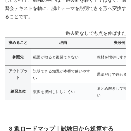
習会テキストを軸に、頻出テーマを説明できる形へ変換す
ることです。
過去問なしでも点を伸ばすため
決めること
理由
失敗例
参照先
範囲が散ると復習できない
教材を増やしすぎ
アウトプッ
説明できる知識が本番で使いやす
通読だけで終わる
ト
い
まとめ解きして採
練習単位
復習を後回しにしにくい
い
8 週ロードマップ｜試験日から逆算する