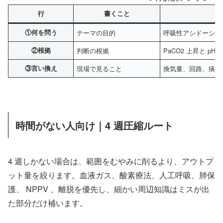
行
書くこと
①何を問う
テーマの目的
呼吸性アシドーシス
②根拠
判断の根拠
PaCO2 上昇と p
③言い換え
現場で見ること
換気量、回路、痰、
時間がない人向け｜4 週圧縮ルート
4 週しかない場合は、範囲をむやみに削るより、アウトプ
ット量を絞ります。血液ガス、酸素療法、人工呼吸、肺保
護、 NPPV 、離脱を優先し、細かい周辺知識はミスが出
た部分だけ補います。