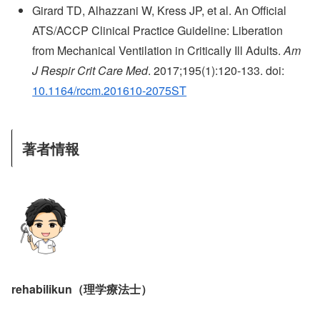
Girard TD, Alhazzani W, Kress JP, et al. An Official
ATS/ACCP Clinical Practice Guideline: Liberation
from Mechanical Ventilation in Critically Ill Adults.
Am
J Respir Crit Care Med
. 2017;195(1):120-133. doi:
10.1164/rccm.201610-2075ST
著者情報
rehabilikun（理学療法士）