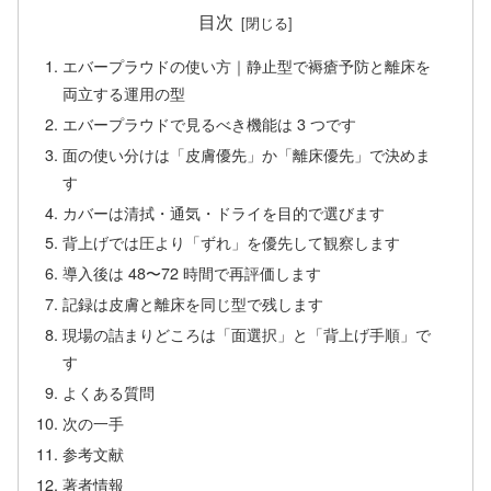
目次
エバープラウドの使い方｜静止型で褥瘡予防と離床を
両立する運用の型
エバープラウドで見るべき機能は 3 つです
面の使い分けは「皮膚優先」か「離床優先」で決めま
す
カバーは清拭・通気・ドライを目的で選びます
背上げでは圧より「ずれ」を優先して観察します
導入後は 48〜72 時間で再評価します
記録は皮膚と離床を同じ型で残します
現場の詰まりどころは「面選択」と「背上げ手順」で
す
よくある質問
次の一手
参考文献
著者情報