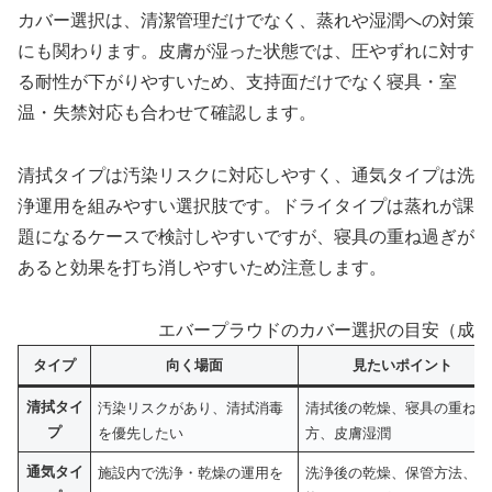
カバー選択は、清潔管理だけでなく、蒸れや湿潤への対策
にも関わります。皮膚が湿った状態では、圧やずれに対す
る耐性が下がりやすいため、支持面だけでなく寝具・室
温・失禁対応も合わせて確認します。
清拭タイプは汚染リスクに対応しやすく、通気タイプは洗
浄運用を組みやすい選択肢です。ドライタイプは蒸れが課
題になるケースで検討しやすいですが、寝具の重ね過ぎが
あると効果を打ち消しやすいため注意します。
エバープラウドのカバー選択の目安（成人
タイプ
向く場面
見たいポイント
清拭タイ
汚染リスクがあり、清拭消毒
清拭後の乾燥、寝具の重ね
プ
を優先したい
方、皮膚湿潤
通気タイ
施設内で洗浄・乾燥の運用を
洗浄後の乾燥、保管方法、交