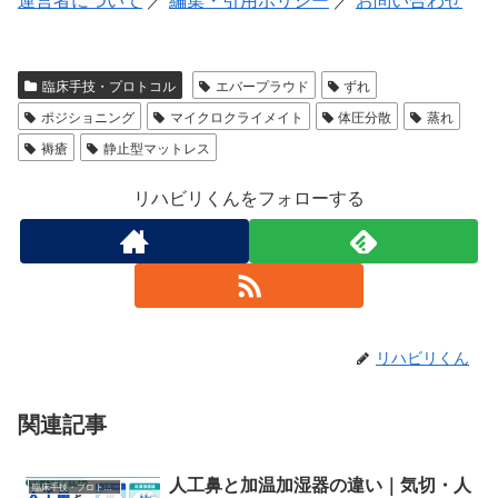
臨床手技・プロトコル
エバープラウド
ずれ
ポジショニング
マイクロクライメイト
体圧分散
蒸れ
褥瘡
静止型マットレス
リハビリくんをフォローする
リハビリくん
関連記事
人工鼻と加温加湿器の違い｜気切・人
臨床手技・プロトコル