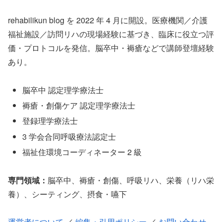
rehabilikun blog を 2022 年 4 月に開設。医療機関／介護
福祉施設／訪問リハの現場経験に基づき、臨床に役立つ評
価・プロトコルを発信。脳卒中・褥瘡などで講師登壇経験
あり。
脳卒中 認定理学療法士
褥瘡・創傷ケア 認定理学療法士
登録理学療法士
3 学会合同呼吸療法認定士
福祉住環境コーディネーター 2 級
専門領域：
脳卒中、褥瘡・創傷、呼吸リハ、栄養（リハ栄
養）、シーティング、摂食・嚥下
運営者について
／
編集・引用ポリシー
／
お問い合わせ