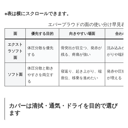
※表は横にスクロールできます。
エバープラウドの面の使い分け早見表
面
優先する目的
向きやすい場面
合わな
エクスト
体圧分散を優先
骨突出が目立つ、発赤が
沈み込みが
ラソフト
する
残る、疼痛が強い
がりや端座
面
体圧分散と動き
寝返り、起き上がり、端
発赤や圧痕
ソフト面
やすさを両立す
座位、移乗を進めたい
が増える
る
カバーは清拭・通気・ドライを目的で選び
ます