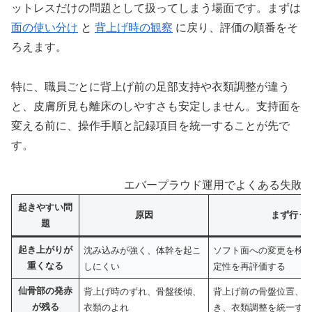
ットレスだけの問題として扱ってしまう場面です。まずは
面の使い分け
と
背上げ時の観察
に戻り、評価の順番をそ
ろえます。
特に、職員ごとに背上げ前の足部支持や衣類調整が違う
と、皮膚所見も離床のしやすさも安定しません。支持面を
変える前に、操作手順と記録項目を統一することが先で
す。
エバープラウド運用でよくある失敗と対
起きやすい問
原因
まず行う
題
起き上がりが
沈み込みが強く、体幹を起こ
ソフト面への変更を検
重くなる
しにくい
定性を再評価する
仙骨部の発赤
背上げ時のずれ、骨盤後傾、
背上げ前の骨盤位置、
が残る
衣類のよれ
き、衣類調整を統一す