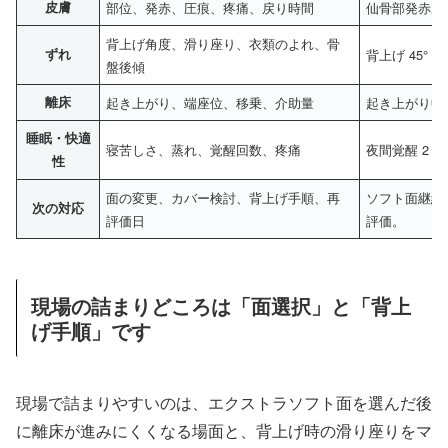
皮膚
部位、発赤、圧痕、疼痛、戻り時間
仙骨部発赤あ
背上げ角度、滑り座り、衣類のよれ、骨
ずれ
背上げ 45
盤後傾
離床
起き上がり、端座位、移乗、介助量
起き上がり中
睡眠・快適
寝苦しさ、蒸れ、覚醒回数、疼痛
夜間覚醒 2 
性
面の変更、カバー検討、背上げ手順、再
ソフト面継続
次の対応
評価日
評価。
現場の詰まりどころは「面選択」と「背上
げ手順」です
現場で詰まりやすいのは、エクストラソフト面を選んだ後
に離床が進みにくくなる場面と、背上げ時の滑り座りをマ