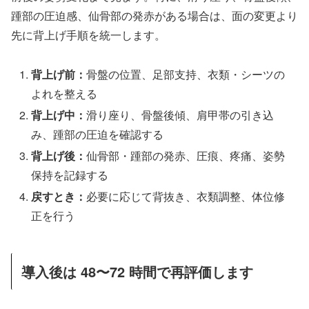
踵部の圧迫感、仙骨部の発赤がある場合は、面の変更より
先に背上げ手順を統一します。
背上げ前：
骨盤の位置、足部支持、衣類・シーツの
よれを整える
背上げ中：
滑り座り、骨盤後傾、肩甲帯の引き込
み、踵部の圧迫を確認する
背上げ後：
仙骨部・踵部の発赤、圧痕、疼痛、姿勢
保持を記録する
戻すとき：
必要に応じて背抜き、衣類調整、体位修
正を行う
導入後は 48〜72 時間で再評価します