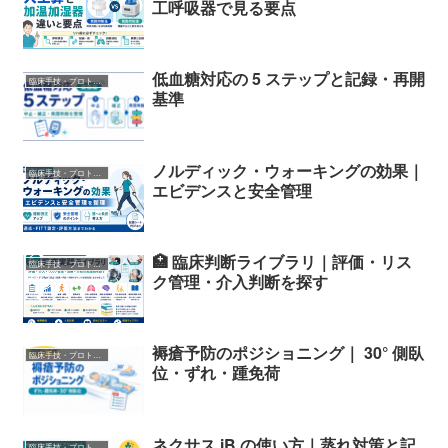
工呼吸器で見る要点
低血糖対応の 5 ステップと記録・再開
臨床手技・プロトコル
基準
ノルディック・ウォーキングの効果｜
臨床手技・プロトコル
エビデンスと安全管理
🏥 臨床判断ライブラリ｜評価・リス
臨床手技・プロトコル
ク管理・介入判断を探す
褥瘡予防のポジショニング｜ 30° 側臥
臨床手技・プロトコル
位・ずれ・踵免荷
ネクサス iB の使い方｜蒸れ対策と記
臨床手技・プロトコル