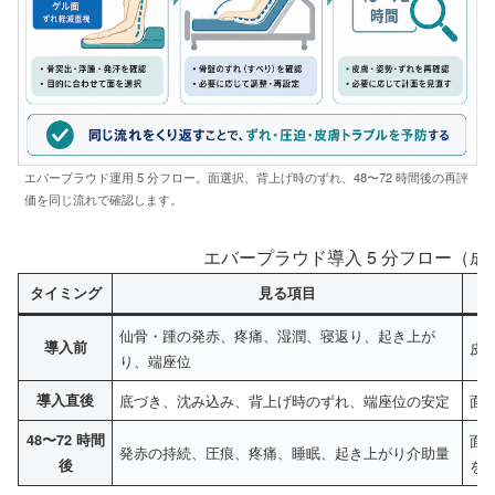
エバープラウド運用 5 分フロー。面選択、背上げ時のずれ、48〜72 時間後の再評
価を同じ流れで確認します。
エバープラウド導入 5 分フロー（
タイミング
見る項目
仙骨・踵の発赤、疼痛、湿潤、寝返り、起き上が
導入前
皮
り、端座位
導入直後
底づき、沈み込み、背上げ時のずれ、端座位の安定
面
48〜72 時間
面
発赤の持続、圧痕、疼痛、睡眠、起き上がり介助量
後
を