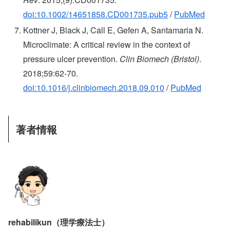
doi:10.1002/14651858.CD001735.pub5
/
PubMed
Kottner J, Black J, Call E, Gefen A, Santamaria N.
Microclimate: A critical review in the context of
pressure ulcer prevention.
Clin Biomech (Bristol)
.
2018;59:62-70.
doi:10.1016/j.clinbiomech.2018.09.010
/
PubMed
著者情報
rehabilikun（理学療法士）