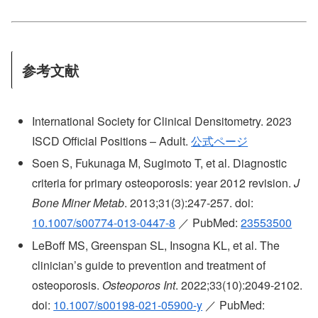
参考文献
International Society for Clinical Densitometry. 2023
ISCD Official Positions – Adult.
公式ページ
Soen S, Fukunaga M, Sugimoto T, et al. Diagnostic
criteria for primary osteoporosis: year 2012 revision.
J
Bone Miner Metab
. 2013;31(3):247-257. doi:
10.1007/s00774-013-0447-8
／ PubMed:
23553500
LeBoff MS, Greenspan SL, Insogna KL, et al. The
clinician’s guide to prevention and treatment of
osteoporosis.
Osteoporos Int
. 2022;33(10):2049-2102.
doi:
10.1007/s00198-021-05900-y
／ PubMed: