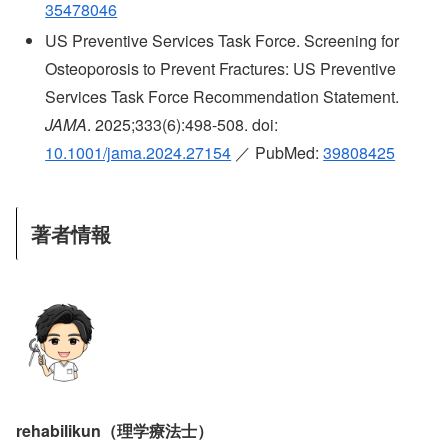
35478046
US Preventive Services Task Force. Screening for
Osteoporosis to Prevent Fractures: US Preventive
Services Task Force Recommendation Statement.
JAMA
. 2025;333(6):498-508. doi:
10.1001/jama.2024.27154
／ PubMed:
39808425
著者情報
rehabilikun（理学療法士）