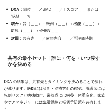
DXA：
部位＿＿／BMD＿＿／T スコア＿＿ または
YAM＿＿％
統合：
骨（＿＿）＋転倒（＿＿）＋機能（＿＿）＋
環境（＿＿）→ 優先度＿＿
次回：
共有先＿＿／依頼内容＿＿／再評価時期＿＿
共有の最小セット｜誰に・何を・いつ渡す
かを決める
DXA の結果は、共有先とタイミングを決めることで漏れ
が減ります。医師には診断・治療方針の確認、看護師には
転倒リスクと病棟動作、栄養職には栄養・体重変化、家族
やケアマネジャーには生活動線と転倒予防策を共有しま
す。