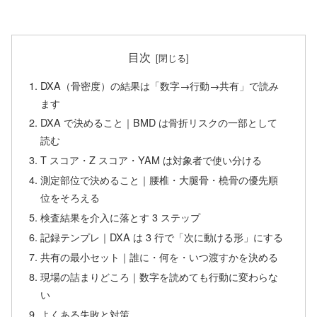
目次
DXA（骨密度）の結果は「数字→行動→共有」で読み
ます
DXA で決めること｜BMD は骨折リスクの一部として
読む
T スコア・Z スコア・YAM は対象者で使い分ける
測定部位で決めること｜腰椎・大腿骨・橈骨の優先順
位をそろえる
検査結果を介入に落とす 3 ステップ
記録テンプレ｜DXA は 3 行で「次に動ける形」にする
共有の最小セット｜誰に・何を・いつ渡すかを決める
現場の詰まりどころ｜数字を読めても行動に変わらな
い
よくある失敗と対策