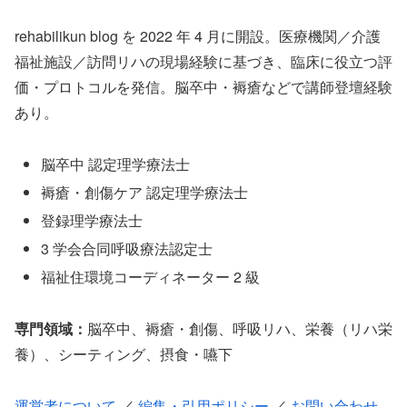
rehabilikun blog を 2022 年 4 月に開設。医療機関／介護
福祉施設／訪問リハの現場経験に基づき、臨床に役立つ評
価・プロトコルを発信。脳卒中・褥瘡などで講師登壇経験
あり。
脳卒中 認定理学療法士
褥瘡・創傷ケア 認定理学療法士
登録理学療法士
3 学会合同呼吸療法認定士
福祉住環境コーディネーター 2 級
専門領域：
脳卒中、褥瘡・創傷、呼吸リハ、栄養（リハ栄
養）、シーティング、摂食・嚥下
運営者について
／
編集・引用ポリシー
／
お問い合わせ