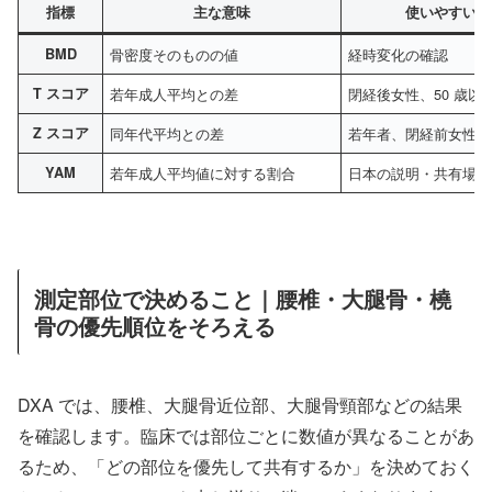
指標
主な意味
使いやすい対
BMD
骨密度そのものの値
経時変化の確認
T スコア
若年成人平均との差
閉経後女性、50 歳以
Z スコア
同年代平均との差
若年者、閉経前女性な
YAM
若年成人平均値に対する割合
日本の説明・共有場面
測定部位で決めること｜腰椎・大腿骨・橈
骨の優先順位をそろえる
DXA では、腰椎、大腿骨近位部、大腿骨頸部などの結果
を確認します。臨床では部位ごとに数値が異なることがあ
るため、「どの部位を優先して共有するか」を決めておく