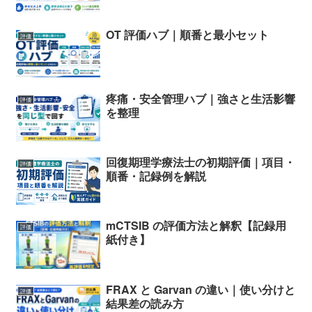
OT 評価ハブ｜順番と最小セット
評価
疼痛・安全管理ハブ｜強さと生活影響
評価
を整理
回復期理学療法士の初期評価｜項目・
評価
順番・記録例を解説
mCTSIB の評価方法と解釈【記録用
評価
紙付き】
FRAX と Garvan の違い｜使い分けと
評価
結果差の読み方