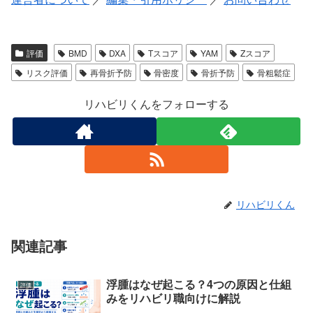
評価
BMD
DXA
Tスコア
YAM
Zスコア
リスク評価
再骨折予防
骨密度
骨折予防
骨粗鬆症
リハビリくんをフォローする
リハビリくん
関連記事
浮腫はなぜ起こる？4つの原因と仕組
評価
みをリハビリ職向けに解説