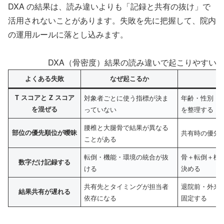
DXA の結果は、読み違いよりも「記録と共有の抜け」で
活用されないことがあります。失敗を先に把握して、院内
の運用ルールに落とし込みます。
DXA（骨密度）結果の読み違いで起こりやすい
よくある失敗
なぜ起こるか
T スコアと Z スコア
対象者ごとに使う指標が決ま
年齢・性別・
を混ぜる
っていない
を整理する
腰椎と大腿骨で結果が異なる
部位の優先順位が曖昧
共有時の優先
ことがある
転倒・機能・環境の統合が抜
骨＋転倒＋機
数字だけ記録する
ける
決める
共有先とタイミングが担当者
退院前・外来
結果共有が遅れる
依存になる
固定する