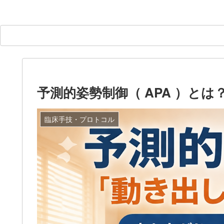
予測的姿勢制御（ APA ）と
臨床手技・プロトコル