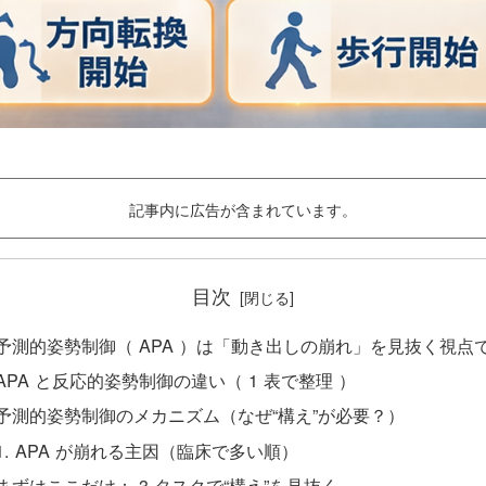
記事内に広告が含まれています。
目次
予測的姿勢制御（ APA ）は「動き出しの崩れ」を見抜く視点
APA と反応的姿勢制御の違い（ 1 表で整理 ）
予測的姿勢制御のメカニズム（なぜ“構え”が必要？）
APA が崩れる主因（臨床で多い順）
まずはここだけ： 3 タスクで“構え”を見抜く