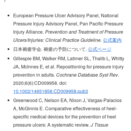
European Pressure Ulcer Advisory Panel, National
Pressure Injury Advisory Panel, Pan Pacific Pressure
Injury Alliance.
Prevention and Treatment of Pressure
Ulcers/Injuries: Clinical Practice Guideline
.
公式案内
日本褥瘡学会. 褥瘡の予防について.
公式ページ
Gillespie BM, Walker RM, Latimer SL, Thalib L, Whitty
JA, McInnes E, et al. Repositioning for pressure injury
prevention in adults.
Cochrane Database Syst Rev
.
2020;6(6):CD009958. doi:
10.1002/14651858.CD009958.pub3
Greenwood C, Nelson EA, Nixon J, Vargas-Palacios
A, McGinnis E. Comparative effectiveness of heel-
specific medical devices for the prevention of heel
pressure ulcers: A systematic review.
J Tissue