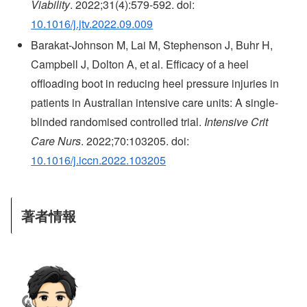
Viability
. 2022;31(4):579-592. doi:
10.1016/j.jtv.2022.09.009
Barakat-Johnson M, Lai M, Stephenson J, Buhr H,
Campbell J, Dolton A, et al. Efficacy of a heel
offloading boot in reducing heel pressure injuries in
patients in Australian intensive care units: A single-
blinded randomised controlled trial.
Intensive Crit
Care Nurs
. 2022;70:103205. doi:
10.1016/j.iccn.2022.103205
著者情報