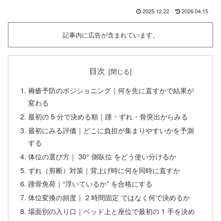
2025.12.22
2026.04.15
記事内に広告が含まれています。
目次
褥瘡予防のポジショニング｜何を先に直すかで結果が
変わる
最初の 5 分で決める順｜踵・ずれ・骨突出からみる
最初にみる評価｜どこに負担が集まりやすいかを予測
する
体位の選び方｜ 30° 側臥位 をどう使い分けるか
ずれ（剪断）対策｜背上げ時に何を同時に直すか
踵骨免荷｜“浮いているか” を合格にする
体位変換の頻度｜ 2 時間固定 ではなく何で決めるか
場面別の入り口｜ベッド上と座位で最初の 1 手を決め