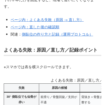
す。
ページ内：よくある失敗（原因 → 直し方）
ページ内：直した後の確認順
関連：
側臥位の作り方と記録（運用プロトコル）
よくある失敗：原因／直し方／記録ポイント
※スマホでは表を横スクロールできます。
よくある失敗：原因／直し方／
失敗
原因の候補
直
30° 側臥位でも仙骨が
前滑り／骨盤回旋／支持が
背抜き＋骨盤ま
赤い
不適
整する