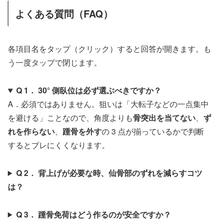
よくある質問（FAQ）
各項目名をタップ（クリック）すると回答が開きます。も
う一度タップで閉じます。
Q 1． 30° 側臥位は必ず選ぶべきですか？
A．必須ではありません。狙いは「大転子などの一点集中
を避ける」ことなので、角度よりも
骨突出を当てない
、
ず
れを作らない
、
踵骨を外す
の 3 点が揃っているかで判断
するとブレにくくなります。
Q 2． 背上げが必要な時、仙骨部のずれを減らすコツ
は？
Q 3． 踵骨免荷はどう作るのが安全ですか？