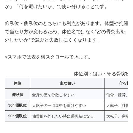
か」「何を避けたいか」で使い分けることです。
仰臥位・側臥位のどちらにも利点があります。体型や拘縮
で当たり方が変わるため、体位名ではなく“どの骨突出を
外したいか”で選ぶと失敗しにくくなります。
※スマホでは表を横スクロールできます。
体位別：狙い・守る骨突出
体位
主な狙い
守る骨
仰臥位
全身の圧を分散しやすい
仙骨、踵骨、
30° 側臥位
大転子の一点集中を避けやすい
大転子、腓骨
90° 側臥位
仙骨部を外したい時に選択肢になる
大転子、肩峰