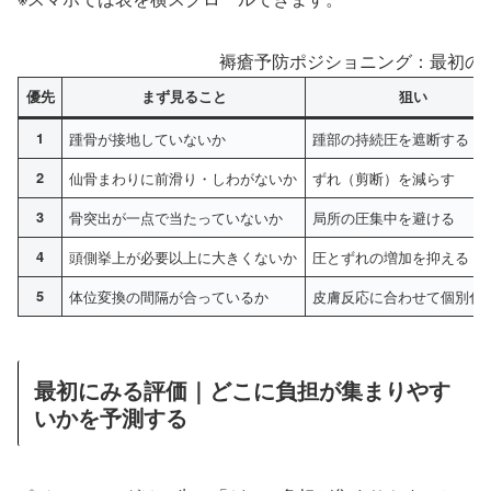
褥瘡予防ポジショニング：最初の 
優先
まず見ること
狙い
1
踵骨が接地していないか
踵部の持続圧を遮断する
2
仙骨まわりに前滑り・しわがないか
ずれ（剪断）を減らす
3
骨突出が一点で当たっていないか
局所の圧集中を避ける
4
頭側挙上が必要以上に大きくないか
圧とずれの増加を抑える
5
体位変換の間隔が合っているか
皮膚反応に合わせて個別化
最初にみる評価｜どこに負担が集まりやす
いかを予測する