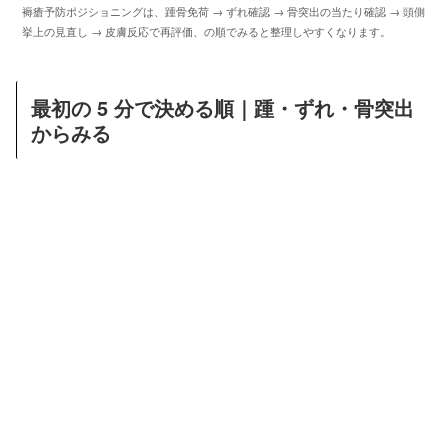
褥瘡予防ポジショニングは、踵骨免荷 → ずれ確認 → 骨突出の当たり確認 → 頭側
挙上の見直し → 皮膚反応で再評価、の順でみると整理しやすくなります。
最初の 5 分で決める順｜踵・ずれ・骨突出
からみる