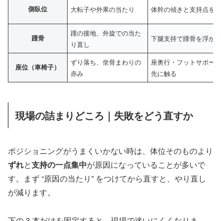
側臥位
大転子や外果の当たり
体幹の傾きと支持点を
踵の接地、外旋での当た
踵骨
下腿支持で踵骨を浮か
り直し
ずり落ち、坐骨まわりの
座奥行・フットサポー
座位（車椅子）
赤み
先に触る
現場の詰まりどころ｜失敗をどう直すか
ポジショニングがうまくいかない時は、体位そのものより
ずれ
と
支持の一点集中
が原因になっていることが多いで
す。まず “原因の当たり” をつけてから直すと、やり直し
が減ります。
下の 3 本だけを固定すると、現場で迷いにくくなりま