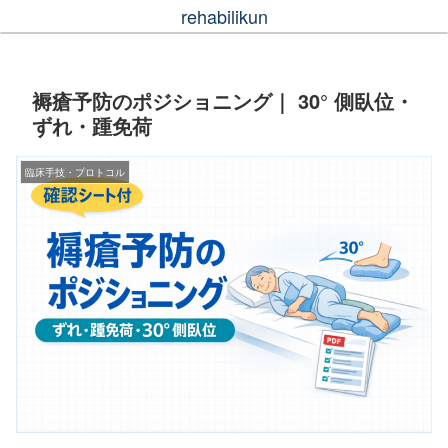
rehabilikun
褥瘡予防のポジショニング｜ 30° 側臥位・
ずれ・踵免荷
臨床手技・プロトコル