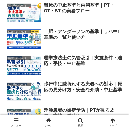
離床の中止基準と再開基準｜PT・
臨床手技・プロトコル
OT・ST の実務フロー
土肥・アンダーソンの基準｜リハ中止
臨床手技・プロトコル
基準の一覧と使い方
理学療法士の気管吸引｜実施条件・適
臨床手技・プロトコル
応・手技・中止基準
歩行中に膝折れする患者への対応｜原
臨床手技・プロトコル
因の見分け方・安全な介助・中止基準
浮腫患者の褥瘡予防｜PTが見る皮
臨床手技・プロトコル
膚・支持・踵除圧
メニュー
ホーム
検索
トップ