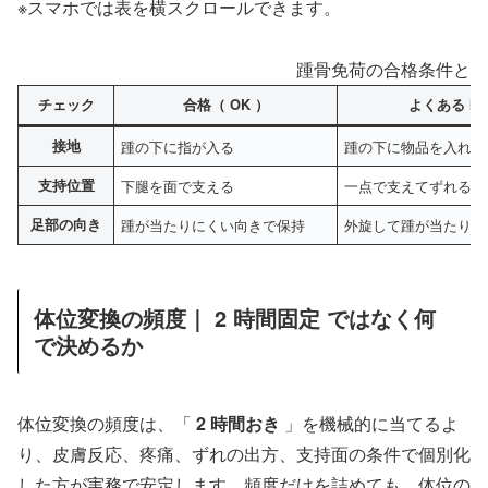
※スマホでは表を横スクロールできます。
踵骨免荷の合格条件と注
チェック
合格（ OK ）
よくある N
接地
踵の下に指が入る
踵の下に物品を入れて
支持位置
下腿を面で支える
一点で支えてずれる
足部の向き
踵が当たりにくい向きで保持
外旋して踵が当たり直
体位変換の頻度｜ 2 時間固定 ではなく何
で決めるか
体位変換の頻度は、「
2 時間おき
」を機械的に当てるよ
り、皮膚反応、疼痛、ずれの出方、支持面の条件で個別化
した方が実務で安定します。頻度だけを詰めても、体位の