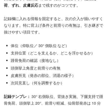
荷
、
ずれ
、
皮膚反応
まで残すのがコツです。
記録欄に入れる情報を固定すると、次の介入が揃いやすく
なります。特に背上げ条件と前滑りの有無は、引き継ぎで
抜けやすい項目です。
体位（仰臥位／ 30° 側臥位 など）
支持位置（どこを支えるか、どこを浮かせるか）
踵骨免荷の確認（接地なし）
頭側挙上角度と前滑りの有無
皮膚所見（発赤の部位、消退の様子）
次回見直し（何を調整するか）
記録テンプレ：
30° 右側臥位、背抜き実施、下腿支持で踵
骨免荷、頭側挙上 20°、前滑り軽減、仙骨部発赤は 10 分