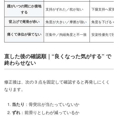
踵がいつの間にか接地
支持がずれた／枕が短い
下腿支持へ変更
する
背上げで尾骨が赤い
角度が大きい／摩擦が強い
角度を下げる＋
痛くて体位が保てない
圧集中／拘縮角度と不一致
安楽性優先で段
直した後の確認順｜“良くなった気がする” で
終わらせない
修正後は、次の 3 点を固定して確認すると再発しにくく
なります。
当たり
：骨突出が当たっていないか
ずれ
：前滑りとしわが減っているか