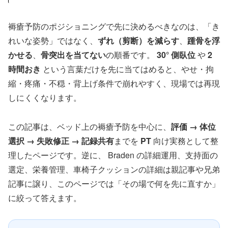
褥瘡予防のポジショニングで先に決めるべきなのは、「き
れいな姿勢」ではなく、
ずれ（剪断）を減らす
、
踵骨を浮
かせる
、
骨突出を当てない
の順番です。
30° 側臥位
や
2
時間おき
という言葉だけを先に当てはめると、やせ・拘
縮・疼痛・不穏・背上げ条件で崩れやすく、現場では再現
しにくくなります。
この記事は、ベッド上の褥瘡予防を中心に、
評価 → 体位
選択 → 失敗修正 → 記録共有
までを
PT
向け実務として整
理したページです。逆に、 Braden の詳細運用、支持面の
選定、栄養管理、車椅子クッションの詳細は親記事や兄弟
記事に譲り、このページでは「その場で何を先に直すか」
に絞って答えます。