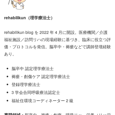
rehabilikun（理学療法士）
rehabilikun blog を 2022 年 4 月に開設。医療機関／介護
福祉施設／訪問リハの現場経験に基づき、臨床に役立つ評
価・プロトコルを発信。脳卒中・褥瘡などで講師登壇経験
あり。
脳卒中 認定理学療法士
褥瘡・創傷ケア 認定理学療法士
登録理学療法士
3 学会合同呼吸療法認定士
福祉住環境コーディネーター 2 級
専門領域：
脳卒中、褥瘡・創傷、呼吸リハ、栄養（リハ栄