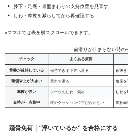
膝下・足底・骨盤まわりの支持位置を見直す
しわ・摩擦を減らしてから再確認する
※スマホでは表を横スクロールできます。
前滑りが止まらない時のチ
チェック
よくある原因
骨盤が後傾している
保持できず下方へ滑る
背抜き＋
頭側挙上が大きい
重力で滑る
角度を下
摩擦が強い
シーツのしわ・素材
しわを取
支持が一点集中
枕やクッション位置が合わない
接触面積
踵骨免荷｜“浮いているか” を合格にする