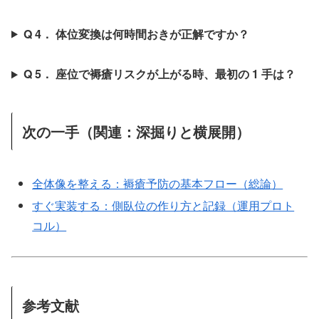
Q 4． 体位変換は何時間おきが正解ですか？
Q 5． 座位で褥瘡リスクが上がる時、最初の 1 手は？
次の一手（関連：深掘りと横展開）
全体像を整える：褥瘡予防の基本フロー（総論）
すぐ実装する：側臥位の作り方と記録（運用プロト
コル）
参考文献