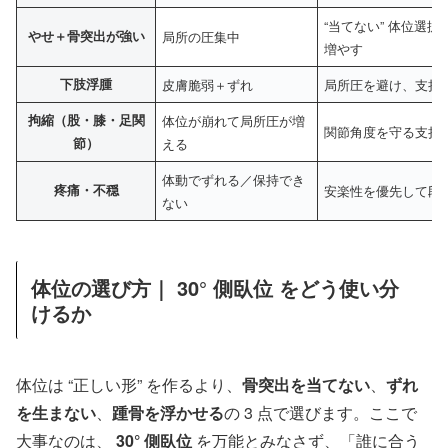
“当てない” 体位選
やせ＋骨突出が強い
局所の圧集中
増やす
下肢浮腫
皮膚脆弱＋ずれ
局所圧を避け、支持
拘縮（股・膝・足関
体位が崩れて局所圧が増
関節角度を守る支持
節）
える
体動でずれる／保持でき
疼痛・不穏
安楽性を優先して段
ない
体位の選び方｜ 30° 側臥位 をどう使い分
けるか
体位は “正しい形” を作るより、
骨突出を当てない
、
ずれ
を生まない
、
踵骨を浮かせる
の 3 点で選びます。ここで
大事なのは、
30° 側臥位
を万能とみなさず、「誰に合う