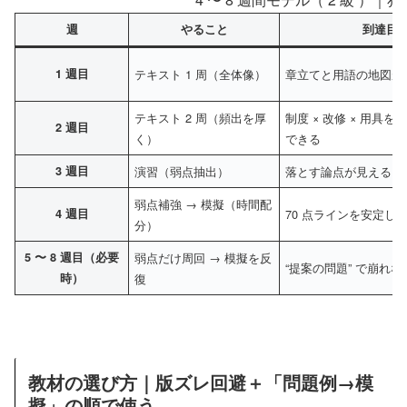
週
やること
到達目
1 週目
テキスト 1 周（全体像）
章立てと用語の地図が
テキスト 2 周（頻出を厚
制度 × 改修 × 用具を
2 週目
く）
できる
3 週目
演習（弱点抽出）
落とす論点が見える
弱点補強 → 模擬（時間配
4 週目
70 点ラインを安定し
分）
5 〜 8 週目（必要
弱点だけ周回 → 模擬を反
“提案の問題” で崩れな
時）
復
教材の選び方｜版ズレ回避＋「問題例→模
擬」の順で使う