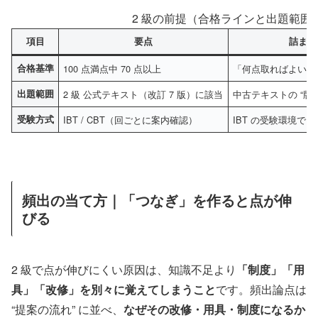
2 級の前提（合格ラインと出題範囲
項目
要点
詰まり
合格基準
100 点満点中 70 点以上
「何点取ればよいか
出題範囲
2 級 公式テキスト（改訂 7 版）に該当
中古テキストの “版
受験方式
IBT / CBT（回ごとに案内確認）
IBT の受験環境で
頻出の当て方｜「つなぎ」を作ると点が伸
びる
2 級で点が伸びにくい原因は、知識不足より
「制度」「用
具」「改修」を別々に覚えてしまうこと
です。頻出論点は
“提案の流れ” に並べ、
なぜその改修・用具・制度になるか