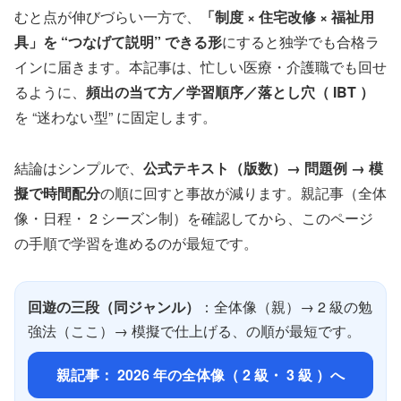
むと点が伸びづらい一方で、
「制度 × 住宅改修 × 福祉用
具」を “つなげて説明” できる形
にすると独学でも合格ラ
インに届きます。本記事は、忙しい医療・介護職でも回せ
るように、
頻出の当て方／学習順序／落とし穴（ IBT ）
を “迷わない型” に固定します。
結論はシンプルで、
公式テキスト（版数）→ 問題例 → 模
擬で時間配分
の順に回すと事故が減ります。親記事（全体
像・日程・ 2 シーズン制）を確認してから、このページ
の手順で学習を進めるのが最短です。
回遊の三段（同ジャンル）
：全体像（親）→ 2 級の勉
強法（ここ）→ 模擬で仕上げる、の順が最短です。
親記事： 2026 年の全体像（ 2 級・ 3 級 ）へ