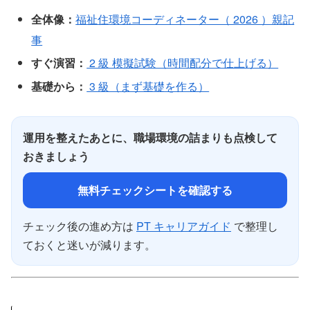
全体像：
福祉住環境コーディネーター（ 2026 ）親記
事
すぐ演習：
2 級 模擬試験（時間配分で仕上げる）
基礎から：
3 級（まず基礎を作る）
運用を整えたあとに、職場環境の詰まりも点検して
おきましょう
無料チェックシートを確認する
チェック後の進め方は
PT キャリアガイド
で整理し
ておくと迷いが減ります。