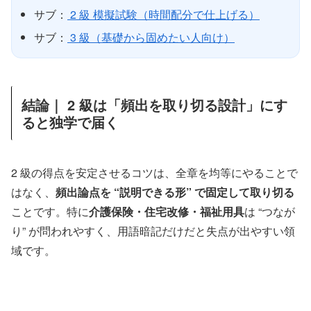
サブ：
2 級 模擬試験（時間配分で仕上げる）
サブ：
3 級（基礎から固めたい人向け）
結論｜ 2 級は「頻出を取り切る設計」にす
ると独学で届く
2 級の得点を安定させるコツは、全章を均等にやることで
はなく、
頻出論点を “説明できる形” で固定して取り切る
ことです。特に
介護保険・住宅改修・福祉用具
は “つなが
り” が問われやすく、用語暗記だけだと失点が出やすい領
域です。