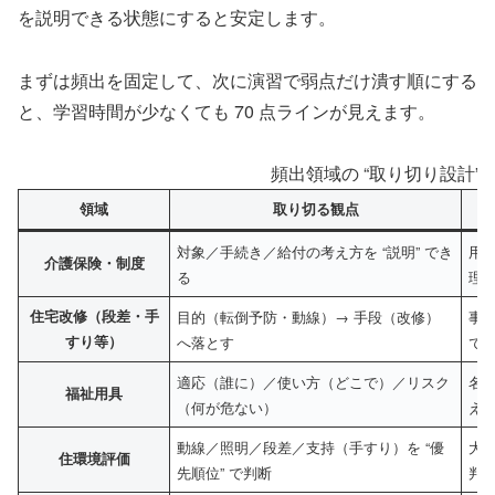
を説明できる状態にすると安定します。
まずは頻出を固定して、次に演習で弱点だけ潰す順にする
と、学習時間が少なくても 70 点ラインが見えます。
頻出領域の “取り切り設計” （ 
領域
取り切る観点
対象／手続き／給付の考え方を “説明” でき
用
介護保険・制度
る
理
住宅改修（段差・手
目的（転倒予防・動線）→ 手段（改修）
事例
すり等）
へ落とす
で
適応（誰に）／使い方（どこで）／リスク
名
福祉用具
（何が危ない）
え
動線／照明／段差／支持（手すり）を “優
大改
住環境評価
先順位” で判断
判