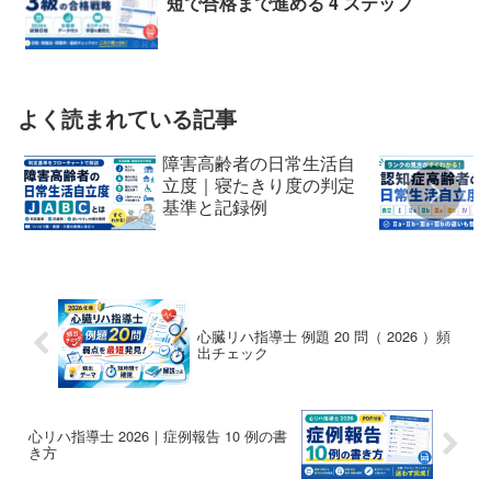
短で合格まで進める 4 ステップ
よく読まれている記事
障害高齢者の日常生活自
立度｜寝たきり度の判定
基準と記録例
心臓リハ指導士 例題 20 問（ 2026 ）頻
出チェック
心リハ指導士 2026｜症例報告 10 例の書
き方