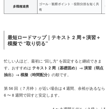
ゴール・観察ポイント・役割分担を短く共
多職種連携
「
有
最短ロードマップ｜テキスト 2 周＋演習＋
模擬で “取り切る”
忙しい人ほど、最初に “回し方” を固定すると継続できま
す。おすすめは
テキスト 2 周（基礎固め）→ 演習（弱点
抽出）→ 模擬（時間配分）
の順です。
第 56 回（ 7 月枠 ）が近い場合は 4 週間、余裕があるなら
6 〜 8 週間で回すと安定します。
4 〜 8 週間モデル（ 2 級 ）