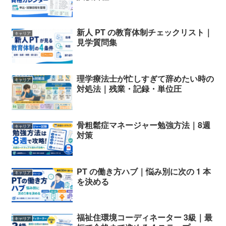
新人 PT の教育体制チェックリスト｜
キャリア
見学質問集
理学療法士が忙しすぎて辞めたい時の
キャリア
対処法｜残業・記録・単位圧
骨粗鬆症マネージャー勉強方法｜8週
キャリア
対策
PT の働き方ハブ｜悩み別に次の 1 本
キャリア
を決める
福祉住環境コーディネーター 3級｜最
キャリア