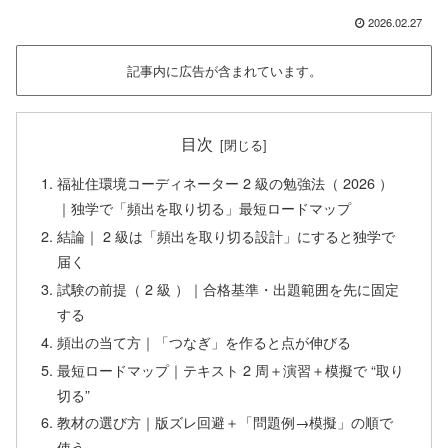
2026.02.27
記事内に広告が含まれています。
目次
福祉住環境コーディネーター 2 級の勉強法（ 2026 ）
｜独学で「頻出を取り切る」最短ロードマップ
結論｜ 2 級は「頻出を取り切る設計」にすると独学で
届く
試験の前提（ 2 級 ）｜合格基準・出題範囲を先に固定
する
頻出の当て方｜「つなぎ」を作ると点が伸びる
最短ロードマップ｜テキスト 2 周＋演習＋模擬で “取り
切る”
教材の選び方｜版ズレ回避＋「問題例→模擬」の順で
使う