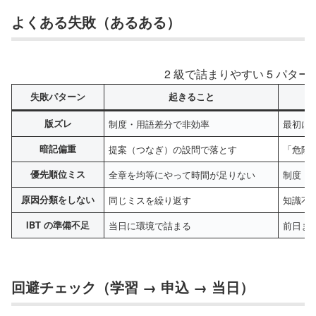
よくある失敗（あるある）
2 級で詰まりやすい 5 パタ
失敗パターン
起きること
版ズレ
制度・用語差分で非効率
最初に
暗記偏重
提案（つなぎ）の設問で落とす
「危険 
優先順位ミス
全章を均等にやって時間が足りない
制度・
原因分類をしない
同じミスを繰り返す
知識不
IBT の準備不足
当日に環境で詰まる
前日ま
回避チェック（学習 → 申込 → 当日）