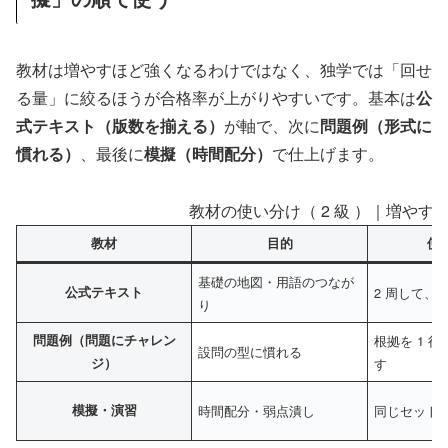
教材は増やすほど強くなるわけではなく、独学では「回せ
る量」に絞るほうが合格率が上がりやすいです。基本は
公
式テキスト（版数を揃える）
が軸で、次に
問題例（形式に
慣れる）
、最後に
模擬（時間配分）
で仕上げます。
教材の使い分け（ 2 級 ）｜増やすより
教材
目的
使
基礎の地図・用語のつなが
公式テキスト
2 周して、
り
問題例（問題にチャレン
根拠を 1 
設問の型に慣れる
ジ）
す
模擬・演習
時間配分・弱点潰し
同じセットを