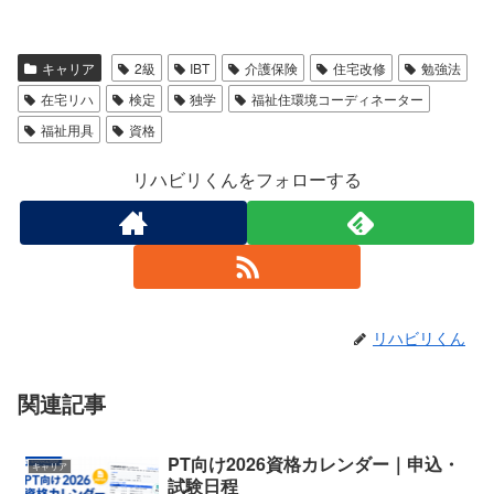
キャリア
2級
IBT
介護保険
住宅改修
勉強法
在宅リハ
検定
独学
福祉住環境コーディネーター
福祉用具
資格
リハビリくんをフォローする
リハビリくん
関連記事
PT向け2026資格カレンダー｜申込・
キャリア
試験日程