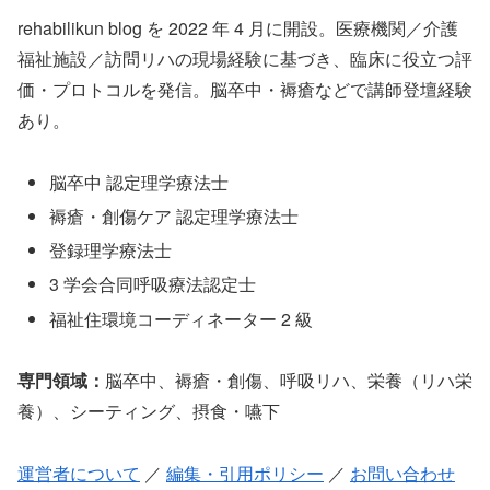
rehabilikun blog を 2022 年 4 月に開設。医療機関／介護
福祉施設／訪問リハの現場経験に基づき、臨床に役立つ評
価・プロトコルを発信。脳卒中・褥瘡などで講師登壇経験
あり。
脳卒中 認定理学療法士
褥瘡・創傷ケア 認定理学療法士
登録理学療法士
3 学会合同呼吸療法認定士
福祉住環境コーディネーター 2 級
専門領域：
脳卒中、褥瘡・創傷、呼吸リハ、栄養（リハ栄
養）、シーティング、摂食・嚥下
運営者について
／
編集・引用ポリシー
／
お問い合わせ