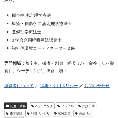
あり。
脳卒中 認定理学療法士
褥瘡・創傷ケア 認定理学療法士
登録理学療法士
3 学会合同呼吸療法認定士
福祉住環境コーディネーター 2 級
専門領域：
脳卒中、褥瘡・創傷、呼吸リハ、栄養（リハ栄
養）、シーティング、摂食・嚥下
運営者について
／
編集・引用ポリシー
／
お問い合わせ
制度・実務
eラーニング
フレイル
介護予防
修了試験
地域リハビリ
試験対策
通所リハ