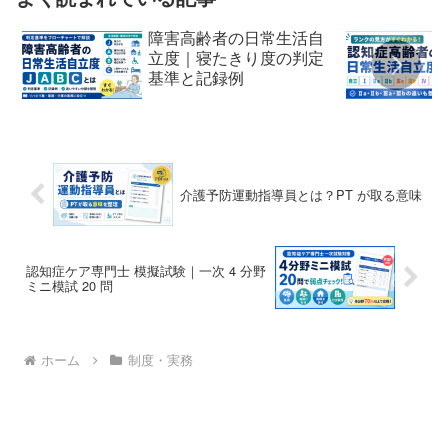
障害高齢者の日常生活自
立度｜寝たきり度の判定
基準と記録例
介護予防運動指導員とは？PT が取る意味
認知症ケア専門士 模擬試験｜一次 4 分野
ミニ模試 20 問
ホーム
制度・実務