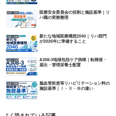
医療安全委員会の役割と施設基準｜リ
制度・実務
ハ職の実務整理
新たな地域医療構想2040｜リハ部門
制度・実務
が2026年に準備すること
A308-3地域包括ケア病棟｜転棟後・
制度・実務
届出・管理栄養士配置
脳血管疾患等リハビリテーション料の
制度・実務
施設基準｜Ⅰ・Ⅱ・Ⅲの違い
よく読まれている記事