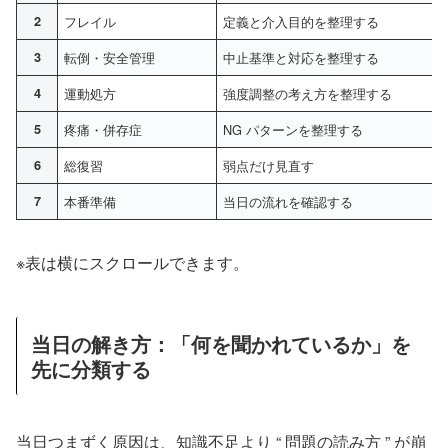
2
フレイル
定義と介入目的を整理する
3
転倒・安全管理
中止基準と対応を整理する
4
運動処方
強度調整の考え方を整理する
5
疼痛・併存症
NG パターンを整理する
6
総復習
弱点だけ見直す
7
本番準備
当日の流れを確認する
※表は横にスクロールできます。
当日の解き方：「何を聞かれているか」を
先に分類する
当日つまずく原因は、知識不足より “ 問題の読み方 ” が崩