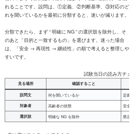
れることです。設問は、①定義、②判断基準、③対応のど
れを聞いているかを最初に分類すると、迷いが減ります。
分類できたら、まず “ 明確に NG ” の選択肢を除外し、そ
のあと「目的と一致するもの」を選びます。迷った場合
は、「安全 → 再現性 → 継続性」の順で考えると整理しや
すいです。
試験当日の読み方チェ
見る場所
確認すること
設問文
何を聞いているか
定義
対象者
高齢者の状態
安全
選択肢
明確な NG を除外
禁忌