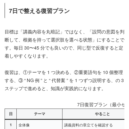
7日で整える復習プラン
目標は「講義内容を丸暗記」ではなく、「設問の意図を判
断して、根拠を持って選択肢を選べる状態」にすることで
す。毎日 30〜45 分でも良いので、同じ型で反復すると定
着しやすくなります。
復習は、①テーマを 1 つ決める、②重要語句を 10 個整理
する、③ “ NG 例 ” と “ 代替案 ” を 1 つずつ説明する、の 3
ステップで進めると、知識が実践的になります。
7日復習プラン（最小セ
日
テーマ
やること
1
全体像
講義資料の章立てを確認する