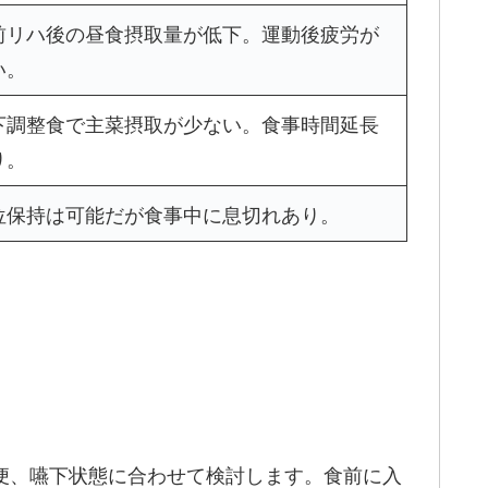
前リハ後の昼食摂取量が低下。運動後疲労が
い。
下調整食で主菜摂取が少ない。食事時間延長
り。
位保持は可能だが食事中に息切れあり。
便、嚥下状態に合わせて検討します。食前に入