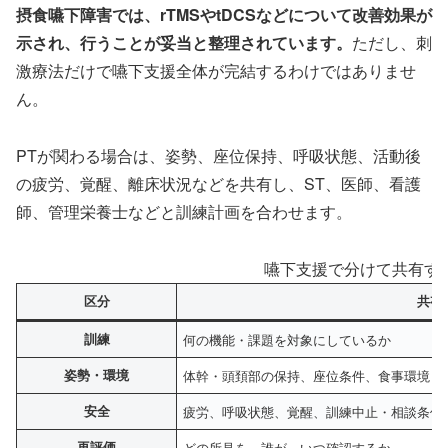
摂食嚥下障害では、rTMSやtDCSなどについて改善効果が
示され、行うことが妥当と整理されています。
ただし、刺
激療法だけで嚥下支援全体が完結するわけではありませ
ん。
PTが関わる場合は、姿勢、座位保持、呼吸状態、活動後
の疲労、覚醒、離床状況などを共有し、ST、医師、看護
師、管理栄養士などと訓練計画を合わせます。
嚥下支援で分けて共有す
区分
共有
訓練
何の機能・課題を対象にしているか
姿勢・環境
体幹・頭頚部の保持、座位条件、食事環境
安全
疲労、呼吸状態、覚醒、訓練中止・相談条件
再評価
どの所見を、誰が、いつ確認するか