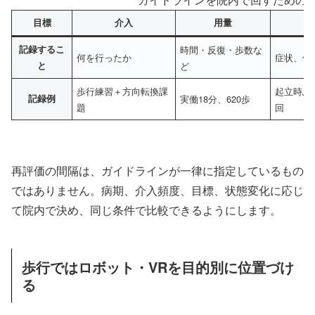
目標
介入
用量
記録するこ
時間・反復・歩数な
何を行ったか
症状、休
と
ど
歩行練習＋方向転換課
起立時ふ
記録例
実働18分、620歩
題
回
再評価の間隔は、ガイドラインが一律に指定しているもの
ではありません。病期、介入頻度、目標、状態変化に応じ
て院内で決め、同じ条件で比較できるようにします。
歩行ではロボット・VRを目的別に位置づけ
る