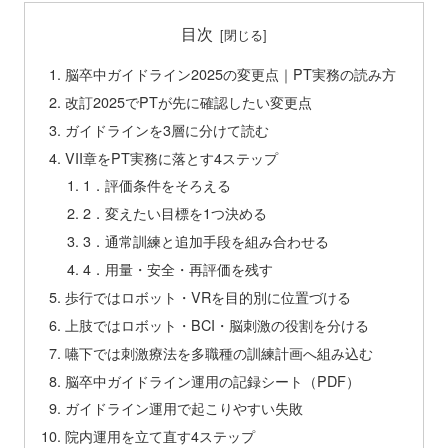
目次
脳卒中ガイドライン2025の変更点｜PT実務の読み方
改訂2025でPTが先に確認したい変更点
ガイドラインを3層に分けて読む
VII章をPT実務に落とす4ステップ
1．評価条件をそろえる
2．変えたい目標を1つ決める
3．通常訓練と追加手段を組み合わせる
4．用量・安全・再評価を残す
歩行ではロボット・VRを目的別に位置づける
上肢ではロボット・BCI・脳刺激の役割を分ける
嚥下では刺激療法を多職種の訓練計画へ組み込む
脳卒中ガイドライン運用の記録シート（PDF）
ガイドライン運用で起こりやすい失敗
院内運用を立て直す4ステップ