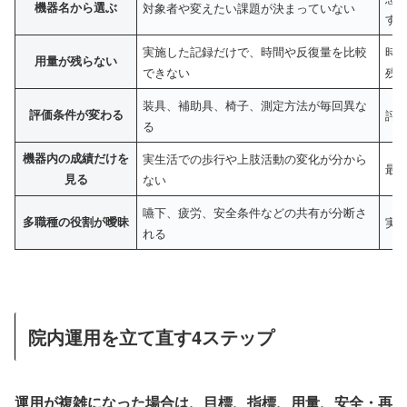
機器名から選ぶ
対象者や変えたい課題が決まっていない
す
実施した記録だけで、時間や反復量を比較
時
用量が残らない
できない
残
装具、補助具、椅子、測定方法が毎回異な
評価条件が変わる
評
る
機器内の成績だけを
実生活での歩行や上肢活動の変化が分から
最
見る
ない
嚥下、疲労、安全条件などの共有が分断さ
多職種の役割が曖昧
実
れる
院内運用を立て直す4ステップ
運用が複雑になった場合は、目標、指標、用量、安全・再