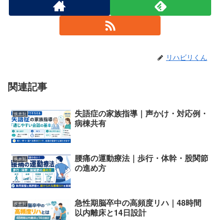
リハビリくん
関連記事
失語症の家族指導｜声かけ・対応例・
疾患別
病棟共有
腰痛の運動療法｜歩行・体幹・股関節
疾患別
の進め方
急性期脳卒中の高頻度リハ｜48時間
疾患別
以内離床と14日設計