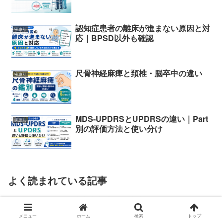
認知症患者の離床が進まない原因と対
疾患別
応｜BPSD以外も確認
尺骨神経麻痺と頚椎・脳卒中の違い
疾患別
MDS-UPDRSとUPDRSの違い｜Part
疾患別
別の評価方法と使い分け
よく読まれている記事
障害高齢者の日常生活自
立度｜寝たきり度の判定
メニュー
ホーム
検索
トップ
基準と記録例