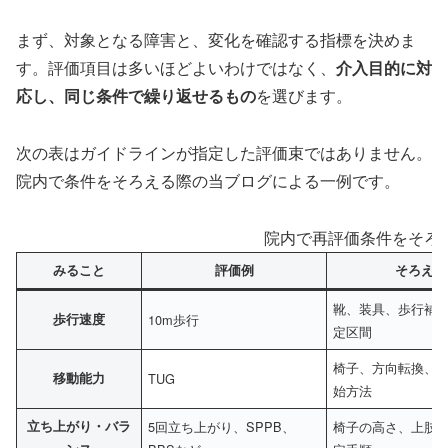
まず、対象となる障害と、変化を確認する指標を決めま
す。評価項目は多いほどよいわけではなく、
介入目的に対
応し、同じ条件で繰り返せるもの
を選びます。
次の表はガイドラインが指定した評価束ではありません。
院内で条件をそろえる際の当ブログによる一例です。
院内で再評価条件をそろ
みること
評価例
そろえる
靴、装具、歩行補
歩行速度
10m歩行
定区間
椅子、方向転換、
移動能力
TUG
始方法
立ち上がり・バラ
5回立ち上がり、SPPB、
椅子の高さ、上肢